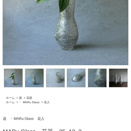
ホーム
>
器
>
花器
ホーム
>
・ MARu Glass
>
花入
器
・ MARu Glass
花入