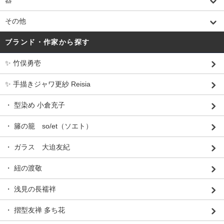
器
その他
ブランド・作家から探す
✨ 竹俣勇壱
✨ 手描きジャワ更紗 Reisia
・ 型染め 小倉充子
・ 籐の籠 so/et（ソエト）
・ ガラス 大迫友紀
・ 紐の渡敬
・ 浅見の長襦袢
・ 摺型友禅 多ち花