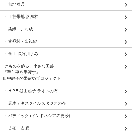
・ 無地着尺
・ 工芸帯地 洛風林
・ 染織 川村成
・ 古袱紗・出袱紗
・ 金工 長谷川まみ
"きものを飾る、小さな工芸
『手仕事を手渡す』
田中敦子の帯留めプロジェクト"
・ H.P.E.谷由起子 ラオスの布
・ 真木テキスタイルスタジオの布
・ バティック (インドネシアの更紗)
・ 古布・古裂