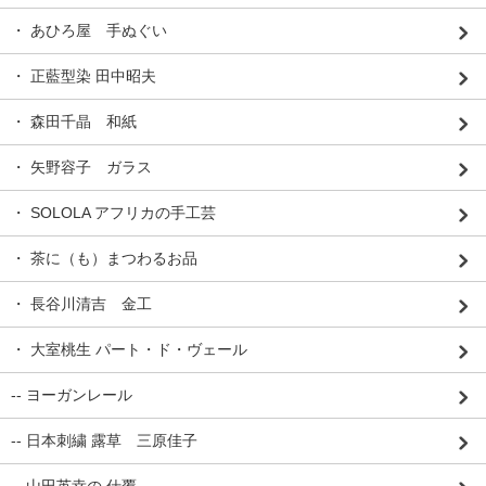
・ あひろ屋 手ぬぐい
・ 正藍型染 田中昭夫
・ 森田千晶 和紙
・ 矢野容子 ガラス
・ SOLOLA アフリカの手工芸
・ 茶に（も）まつわるお品
・ 長谷川清吉 金工
・ 大室桃生 パート・ド・ヴェール
-- ヨーガンレール
-- 日本刺繍 露草 三原佳子