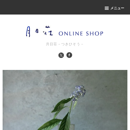
メニュー
月日荘－つきひそう－