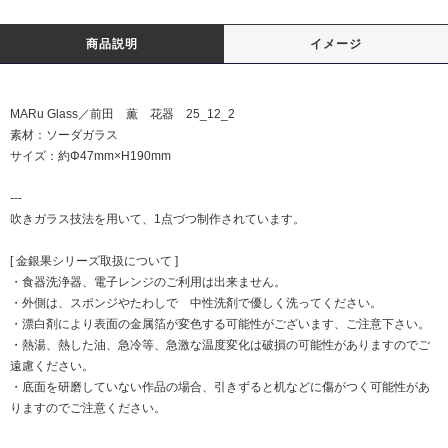
商品説明
イメージ
MARu Glass／前田 薫 花器 25_12_2
素材：ソーダガラス
サイズ：約Φ47mm×H190mm
---
吹きガラス技法を用いて、1点づつ制作されています。
[ 金銀果シリーズ取扱について ]
・食器洗浄器、電子レンジのご利用は出来ません。
・外側は、スポンジやたわしで 中性洗剤で優しく洗ってください。
・漂白剤により表面の金属箔が変色する可能性がございます、ご注意下さい。
・熱湯、熱した油、急冷等、急激な温度変化は破損の可能性がありますのでご
遠慮ください。
・底面を研磨していない作品の場合、引きずると机などに傷がつく可能性があ
りますのでご注意ください。