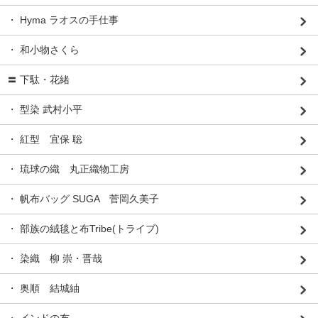
・ Hyma ラオスの手仕事
・ 和小物さくら
〓 下駄・花緒
・ 型染 武村小平
・ 紅型 宜保 聡
・ 琉球の織 丸正織物工房
・ 帆布バッグ SUGA 菅岡久美子
・ 部族の絨毯と布Tribe(トライブ)
・ 染織 柳 崇・晋哉
・ 奥順 結城紬