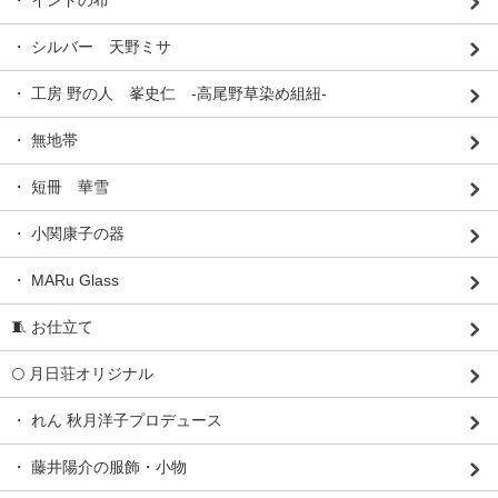
・ インドの布
・ シルバー 天野ミサ
・ 工房 野の人 峯史仁 -高尾野草染め組紐-
・ 無地帯
・ 短冊 華雪
・ 小関康子の器
・ MARu Glass
🧵 お仕立て
🌕 月日荘オリジナル
・ れん 秋月洋子プロデュース
・ 藤井陽介の服飾・小物