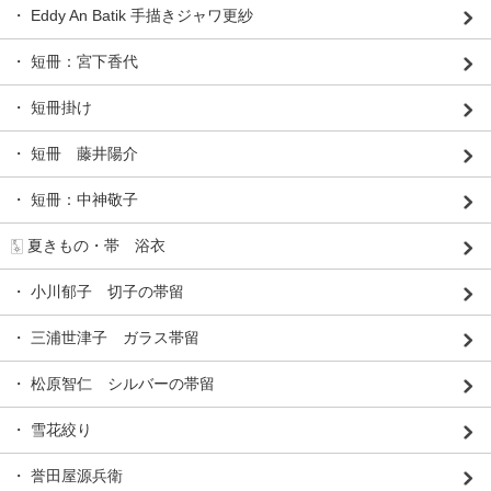
・ Eddy An Batik 手描きジャワ更紗
・ 短冊：宮下香代
・ 短冊掛け
・ 短冊 藤井陽介
・ 短冊：中神敬子
🀧 夏きもの・帯 浴衣
・ 小川郁子 切子の帯留
・ 三浦世津子 ガラス帯留
・ 松原智仁 シルバーの帯留
・ 雪花絞り
・ 誉田屋源兵衛