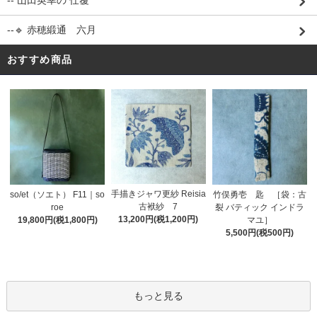
-- 山田英幸の 仕覆
--🔹 赤穂緞通 六月
おすすめ商品
手描きジャワ更紗 Reisia
so/et（ソエト） F11｜so
竹俣勇壱 匙 ［袋：古
古袱紗 7
roe
裂 バティック インドラ
13,200円(税1,200円)
19,800円(税1,800円)
マユ］
5,500円(税500円)
もっと見る