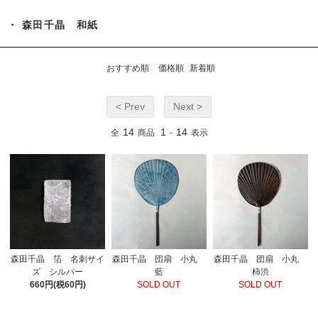
・ 森田千晶 和紙
おすすめ順
価格順
新着順
< Prev
Next >
14
1
14
全
商品
-
表示
森田千晶 箔 名刺サイ
森田千晶 団扇 小丸
森田千晶 団扇 小丸
ズ シルバー
藍
柿渋
660円(税60円)
SOLD OUT
SOLD OUT