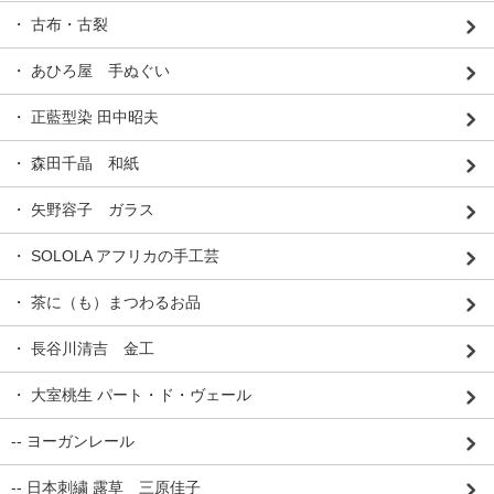
・ 古布・古裂
・ あひろ屋 手ぬぐい
・ 正藍型染 田中昭夫
・ 森田千晶 和紙
・ 矢野容子 ガラス
・ SOLOLA アフリカの手工芸
・ 茶に（も）まつわるお品
・ 長谷川清吉 金工
・ 大室桃生 パート・ド・ヴェール
-- ヨーガンレール
-- 日本刺繍 露草 三原佳子