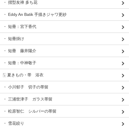
・ 摺型友禅 多ち花
・ Eddy An Batik 手描きジャワ更紗
・ 短冊：宮下香代
・ 短冊掛け
・ 短冊 藤井陽介
・ 短冊：中神敬子
🀧 夏きもの・帯 浴衣
・ 小川郁子 切子の帯留
・ 三浦世津子 ガラス帯留
・ 松原智仁 シルバーの帯留
・ 雪花絞り