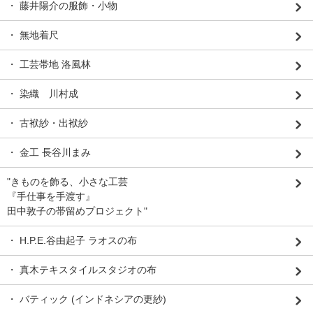
・ 藤井陽介の服飾・小物
・ 無地着尺
・ 工芸帯地 洛風林
・ 染織 川村成
・ 古袱紗・出袱紗
・ 金工 長谷川まみ
"きものを飾る、小さな工芸
『手仕事を手渡す』
田中敦子の帯留めプロジェクト"
・ H.P.E.谷由起子 ラオスの布
・ 真木テキスタイルスタジオの布
・ バティック (インドネシアの更紗)