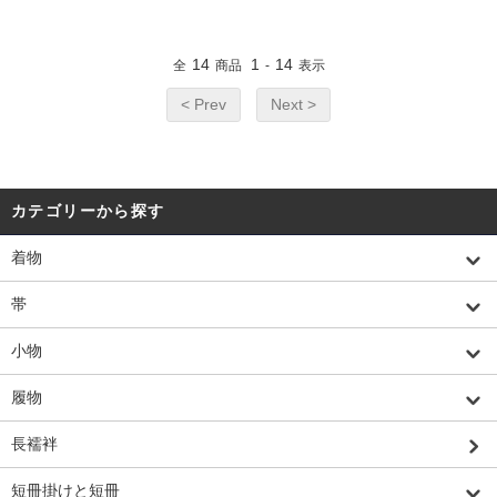
14
1
14
全
商品
-
表示
< Prev
Next >
カテゴリーから探す
着物
帯
小物
履物
長襦袢
短冊掛けと短冊