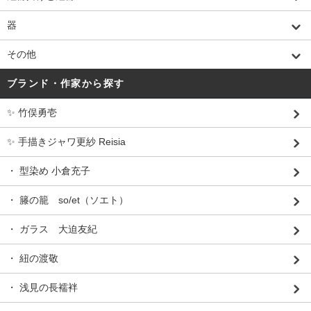
器
その他
ブランド・作家から探す
✨ 竹俣勇壱
✨ 手描きジャワ更紗 Reisia
・ 型染め 小倉充子
・ 籐の籠 so/et（ソエト）
・ ガラス 大迫友紀
・ 紐の渡敬
・ 浅見の長襦袢