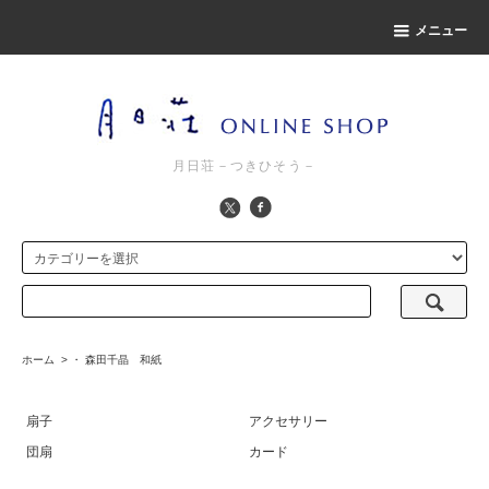
メニュー
月日荘－つきひそう－
ホーム
>
・ 森田千晶 和紙
扇子
アクセサリー
団扇
カード