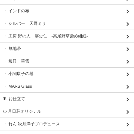
・ インドの布
・ シルバー 天野ミサ
・ 工房 野の人 峯史仁 -高尾野草染め組紐-
・ 無地帯
・ 短冊 華雪
・ 小関康子の器
・ MARu Glass
🧵 お仕立て
🌕 月日荘オリジナル
・ れん 秋月洋子プロデュース