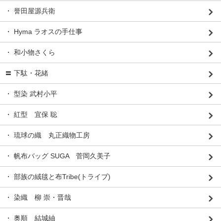
・ 誉田屋源兵衛
・ Hyma ラオスの手仕事
・ 和小物さくら
〓 下駄・花緒
・ 型染 武村小平
・ 紅型 宜保 聡
・ 琉球の織 丸正織物工房
・ 帆布バッグ SUGA 菅岡久美子
・ 部族の絨毯と布Tribe(トライブ)
・ 染織 柳 崇・晋哉
・ 奥順 結城紬