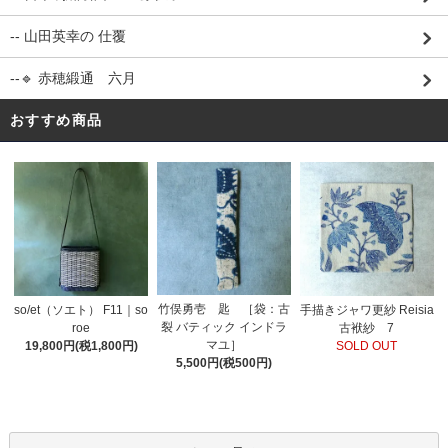
-- 山田英幸の 仕覆
--🔹 赤穂緞通 六月
おすすめ商品
竹俣勇壱 匙 ［袋：古
so/et（ソエト） F11｜so
手描きジャワ更紗 Reisia
裂 バティック インドラ
roe
古袱紗 7
マユ］
19,800円(税1,800円)
SOLD OUT
5,500円(税500円)