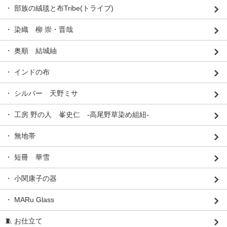
・ 部族の絨毯と布Tribe(トライブ)
・ 染織 柳 崇・晋哉
・ 奥順 結城紬
・ インドの布
・ シルバー 天野ミサ
・ 工房 野の人 峯史仁 -高尾野草染め組紐-
・ 無地帯
・ 短冊 華雪
・ 小関康子の器
・ MARu Glass
🧵 お仕立て