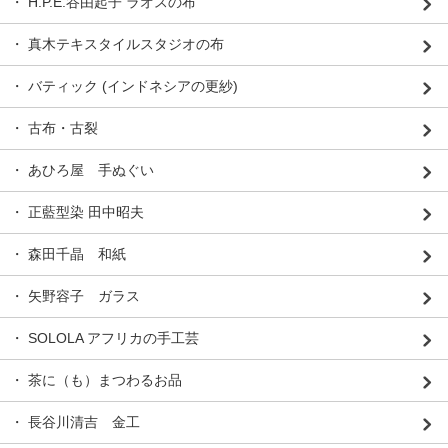
・ H.P.E.谷由起子 ラオスの布
・ 真木テキスタイルスタジオの布
・ バティック (インドネシアの更紗)
・ 古布・古裂
・ あひろ屋 手ぬぐい
・ 正藍型染 田中昭夫
・ 森田千晶 和紙
・ 矢野容子 ガラス
・ SOLOLA アフリカの手工芸
・ 茶に（も）まつわるお品
・ 長谷川清吉 金工