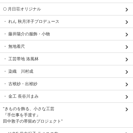
🌕 月日荘オリジナル
・ れん 秋月洋子プロデュース
・ 藤井陽介の服飾・小物
・ 無地着尺
・ 工芸帯地 洛風林
・ 染織 川村成
・ 古袱紗・出袱紗
・ 金工 長谷川まみ
"きものを飾る、小さな工芸
『手仕事を手渡す』
田中敦子の帯留めプロジェクト"