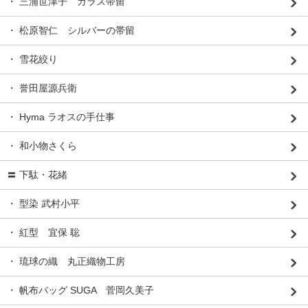
・ 三浦世津子 ガラス帯留
・ 松原智仁 シルバーの帯留
・ 雪花絞り
・ 誉田屋源兵衛
・ Hyma ラオスの手仕事
・ 和小物さくら
〓 下駄・花緒
・ 型染 武村小平
・ 紅型 宜保 聡
・ 琉球の織 丸正織物工房
・ 帆布バッグ SUGA 菅岡久美子