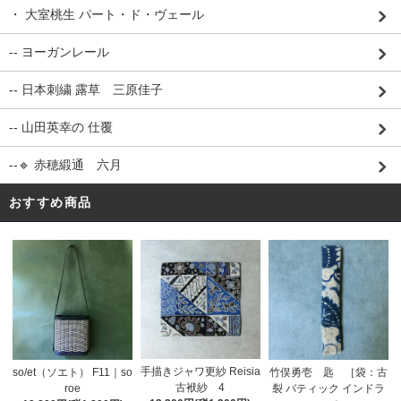
・ 大室桃生 パート・ド・ヴェール
-- ヨーガンレール
-- 日本刺繍 露草 三原佳子
-- 山田英幸の 仕覆
--🔹 赤穂緞通 六月
おすすめ商品
手描きジャワ更紗 Reisia
so/et（ソエト） F11｜so
竹俣勇壱 匙 ［袋：古
古袱紗 4
roe
裂 バティック インドラ