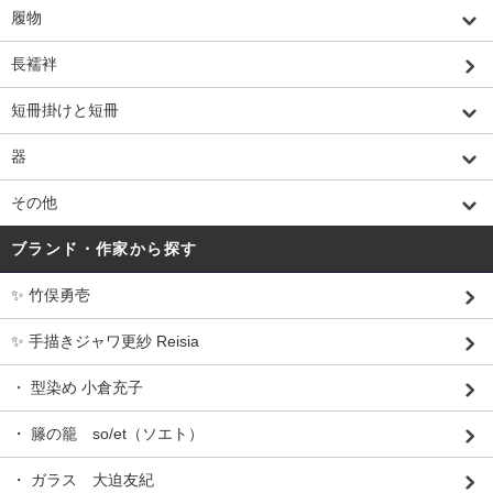
履物
長襦袢
短冊掛けと短冊
器
その他
ブランド・作家から探す
✨ 竹俣勇壱
✨ 手描きジャワ更紗 Reisia
・ 型染め 小倉充子
・ 籐の籠 so/et（ソエト）
・ ガラス 大迫友紀