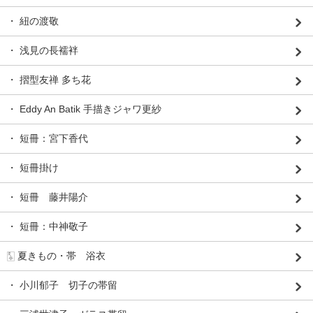
・ 紐の渡敬
・ 浅見の長襦袢
・ 摺型友禅 多ち花
・ Eddy An Batik 手描きジャワ更紗
・ 短冊：宮下香代
・ 短冊掛け
・ 短冊 藤井陽介
・ 短冊：中神敬子
🀧 夏きもの・帯 浴衣
・ 小川郁子 切子の帯留