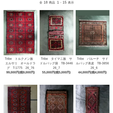
18
1
15
全
商品
-
表示
Tribe トルクメン族
Tribe タイマニ族 サ
Tribe バルーチ サド
エルサリ オールドラ
ドルバッグ袋 TB-3446
ルバッグ表皮 TB-3856
グ T-1775 26_76
26_7
26_6
99,000円(税9,000円)
55,000円(税5,000円)
44,000円(税4,000円)