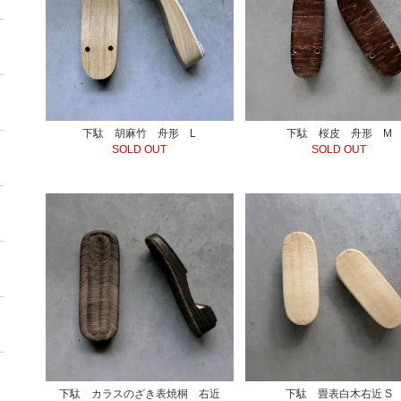
下駄 胡麻竹 舟形 L
下駄 桜皮 舟形 M
SOLD OUT
SOLD OUT
下駄 カラスのざき表焼桐 右近
下駄 畳表白木右近 S