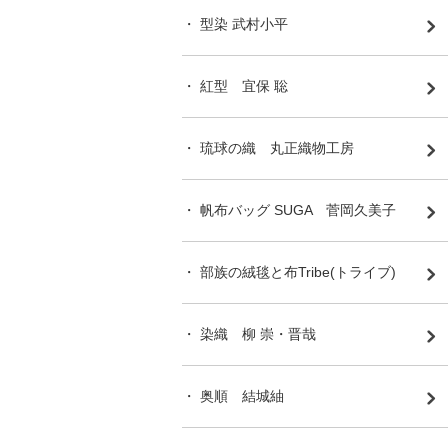
・ 型染 武村小平
・ 紅型 宜保 聡
・ 琉球の織 丸正織物工房
・ 帆布バッグ SUGA 菅岡久美子
・ 部族の絨毯と布Tribe(トライブ)
・ 染織 柳 崇・晋哉
・ 奥順 結城紬