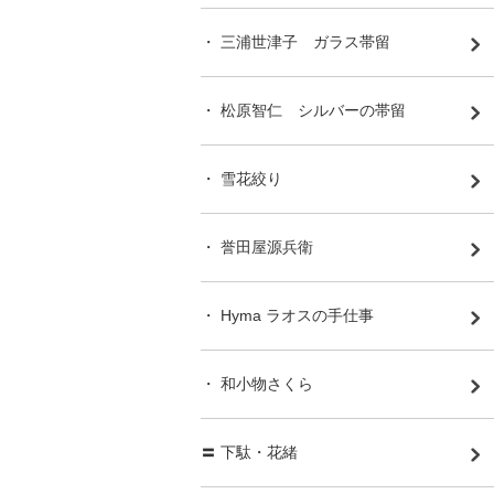
・ 三浦世津子 ガラス帯留
・ 松原智仁 シルバーの帯留
・ 雪花絞り
・ 誉田屋源兵衛
・ Hyma ラオスの手仕事
・ 和小物さくら
〓 下駄・花緒