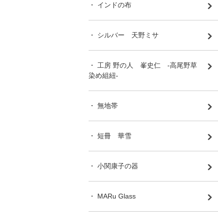
・ インドの布
・ シルバー 天野ミサ
・ 工房 野の人 峯史仁 -高尾野草
染め組紐-
・ 無地帯
・ 短冊 華雪
・ 小関康子の器
・ MARu Glass