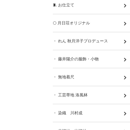
🧵 お仕立て
🌕 月日荘オリジナル
・ れん 秋月洋子プロデュース
・ 藤井陽介の服飾・小物
・ 無地着尺
・ 工芸帯地 洛風林
・ 染織 川村成