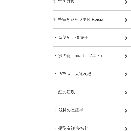
✨ 竹俣勇壱
✨ 手描きジャワ更紗 Reisia
・ 型染め 小倉充子
・ 籐の籠 so/et（ソエト）
・ ガラス 大迫友紀
・ 紐の渡敬
・ 浅見の長襦袢
・ 摺型友禅 多ち花