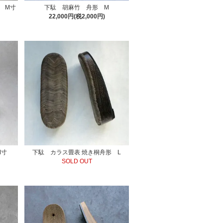
 M寸
下駄 胡麻竹 舟形 M
22,000円(税2,000円)
M寸
下駄 カラス畳表 焼き桐舟形 L
SOLD OUT