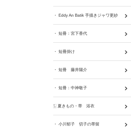
・ Eddy An Batik 手描きジャワ更紗
・ 短冊：宮下香代
・ 短冊掛け
・ 短冊 藤井陽介
・ 短冊：中神敬子
🀧 夏きもの・帯 浴衣
・ 小川郁子 切子の帯留