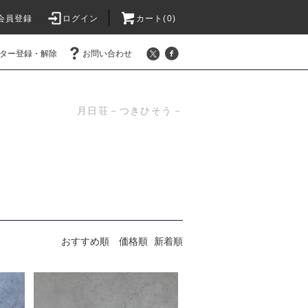
会員登録
ログイン
カート(0)
ター登録・解除
お問い合わせ
月日荘－つきひそう－
おすすめ順
価格順
新着順