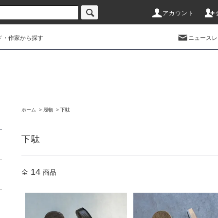
アカウント
ド・作家から探す
ニュースレ
ホーム
>
履物
>
下駄
下駄
14
全
商品