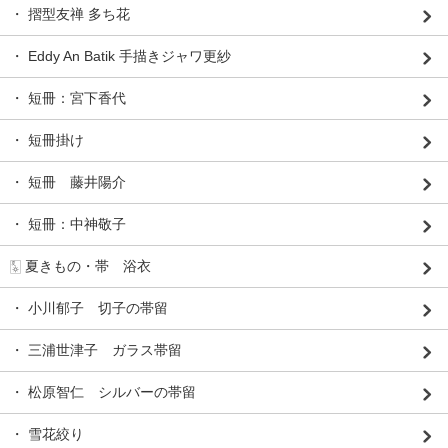
・ 摺型友禅 多ち花
・ Eddy An Batik 手描きジャワ更紗
・ 短冊：宮下香代
・ 短冊掛け
・ 短冊 藤井陽介
・ 短冊：中神敬子
🀧 夏きもの・帯 浴衣
・ 小川郁子 切子の帯留
・ 三浦世津子 ガラス帯留
・ 松原智仁 シルバーの帯留
・ 雪花絞り