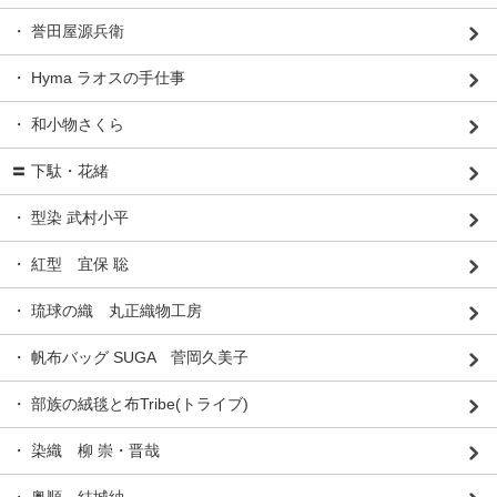
・ 誉田屋源兵衛
・ Hyma ラオスの手仕事
・ 和小物さくら
〓 下駄・花緒
・ 型染 武村小平
・ 紅型 宜保 聡
・ 琉球の織 丸正織物工房
・ 帆布バッグ SUGA 菅岡久美子
・ 部族の絨毯と布Tribe(トライブ)
・ 染織 柳 崇・晋哉