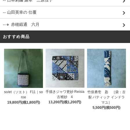
-- 日本刺繍 露草 三原佳子
-- 山田英幸の 仕覆
--🔹 赤穂緞通 六月
おすすめ商品
手描きジャワ更紗 Reisia
so/et（ソエト） F11｜so
竹俣勇壱 匙 ［袋：古
古袱紗 4
roe
裂 バティック インドラ
13,200円(税1,200円)
19,800円(税1,800円)
マユ］
5,500円(税500円)