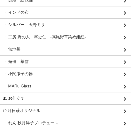
・ 奥順 結城紬
・ インドの布
・ シルバー 天野ミサ
・ 工房 野の人 峯史仁 -高尾野草染め組紐-
・ 無地帯
・ 短冊 華雪
・ 小関康子の器
・ MARu Glass
🧵 お仕立て
🌕 月日荘オリジナル
・ れん 秋月洋子プロデュース