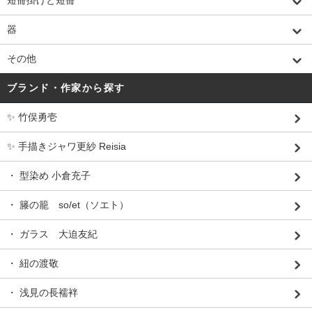
短冊掛けと短冊
器
その他
ブランド・作家から探す
✨ 竹俣勇壱
✨ 手描きジャワ更紗 Reisia
・ 型染め 小倉充子
・ 籐の籠 so/et（ソエト）
・ ガラス 大迫友紀
・ 紐の渡敬
・ 浅見の長襦袢