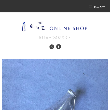
メニュー
月日荘－つきひそう－