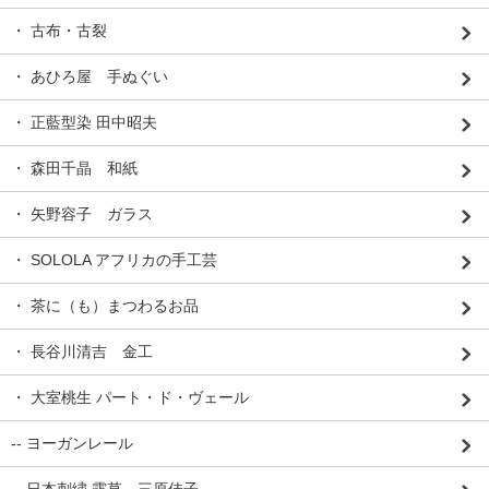
・ 古布・古裂
・ あひろ屋 手ぬぐい
・ 正藍型染 田中昭夫
・ 森田千晶 和紙
・ 矢野容子 ガラス
・ SOLOLA アフリカの手工芸
・ 茶に（も）まつわるお品
・ 長谷川清吉 金工
・ 大室桃生 パート・ド・ヴェール
-- ヨーガンレール