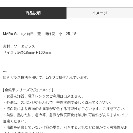
商品説明
イメージ
MARu Glass／前田 薫 掛け花 小 25_18
素材：ソーダガラス
サイズ：約Φ18mm×H160mm
---
吹きガラス技法を用いて、1点づつ制作されています。
[ 金銀果シリーズ取扱について ]
・食器洗浄器、電子レンジのご利用は出来ません。
・外側は、スポンジやたわしで 中性洗剤で優しく洗ってください。
・漂白剤により表面の金属箔が変色する可能性がございます、ご注意下さい。
・熱湯、熱した油、急冷等、急激な温度変化は破損の可能性がありますのでご
遠慮ください。
・底面を研磨していない作品の場合、引きずると机などに傷がつく可能性があ