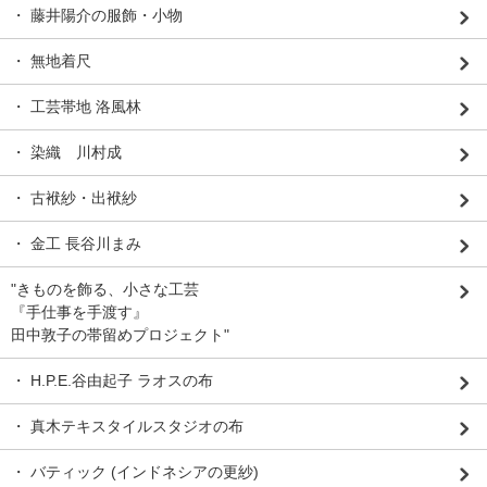
・ 藤井陽介の服飾・小物
・ 無地着尺
・ 工芸帯地 洛風林
・ 染織 川村成
・ 古袱紗・出袱紗
・ 金工 長谷川まみ
"きものを飾る、小さな工芸
『手仕事を手渡す』
田中敦子の帯留めプロジェクト"
・ H.P.E.谷由起子 ラオスの布
・ 真木テキスタイルスタジオの布
・ バティック (インドネシアの更紗)