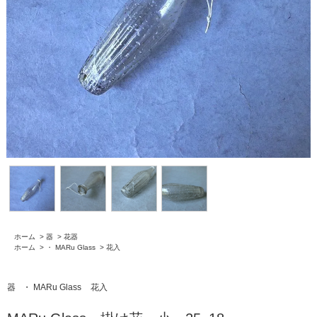
ホーム
>
器
>
花器
ホーム
>
・ MARu Glass
>
花入
器
・ MARu Glass
花入