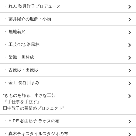
・ れん 秋月洋子プロデュース
・ 藤井陽介の服飾・小物
・ 無地着尺
・ 工芸帯地 洛風林
・ 染織 川村成
・ 古袱紗・出袱紗
・ 金工 長谷川まみ
"きものを飾る、小さな工芸
『手仕事を手渡す』
田中敦子の帯留めプロジェクト"
・ H.P.E.谷由起子 ラオスの布
・ 真木テキスタイルスタジオの布