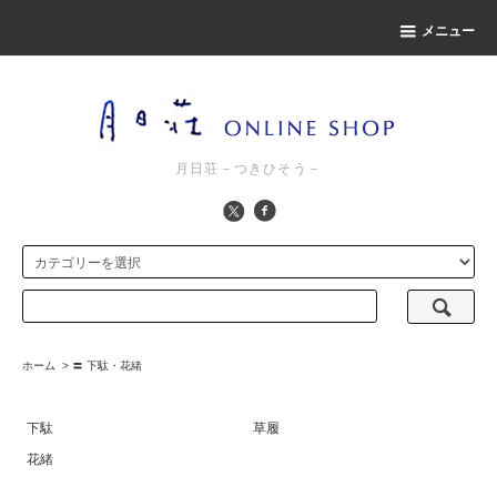
メニュー
月日荘－つきひそう－
ホーム
>
〓 下駄・花緒
下駄
草履
花緒