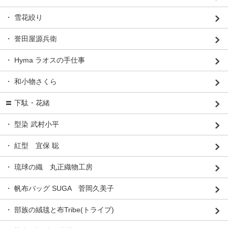
・ 雪花絞り
・ 誉田屋源兵衛
・ Hyma ラオスの手仕事
・ 和小物さくら
〓 下駄・花緒
・ 型染 武村小平
・ 紅型 宜保 聡
・ 琉球の織 丸正織物工房
・ 帆布バッグ SUGA 菅岡久美子
・ 部族の絨毯と布Tribe(トライブ)