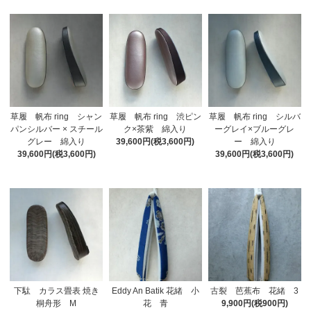
草履 帆布 ring シャン
草履 帆布 ring 渋ピン
草履 帆布 ring シルバ
パンシルバー × スチール
ク×茶紫 綿入り
ーグレイ×ブルーグレ
グレー 綿入り
39,600円(税3,600円)
ー 綿入り
39,600円(税3,600円)
39,600円(税3,600円)
下駄 カラス畳表 焼き
Eddy An Batik 花緒 小
古裂 芭蕉布 花緒 3
桐舟形 M
花 青
9,900円(税900円)