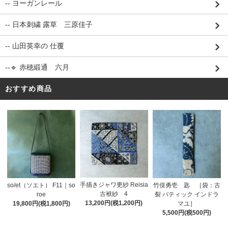
-- ヨーガンレール
-- 日本刺繍 露草 三原佳子
-- 山田英幸の 仕覆
--🔹 赤穂緞通 六月
おすすめ商品
手描きジャワ更紗 Reisia
so/et（ソエト） F11｜so
竹俣勇壱 匙 ［袋：古
古袱紗 4
roe
裂 バティック インドラ
13,200円(税1,200円)
19,800円(税1,800円)
マユ］
5,500円(税500円)