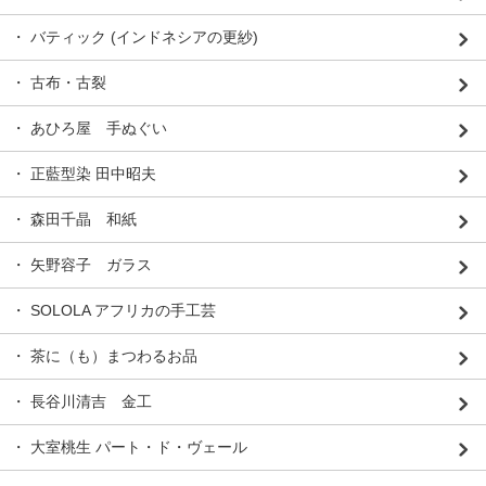
・ バティック (インドネシアの更紗)
・ 古布・古裂
・ あひろ屋 手ぬぐい
・ 正藍型染 田中昭夫
・ 森田千晶 和紙
・ 矢野容子 ガラス
・ SOLOLA アフリカの手工芸
・ 茶に（も）まつわるお品
・ 長谷川清吉 金工
・ 大室桃生 パート・ド・ヴェール