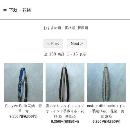
〓 下駄・花緒
おすすめ順
価格順
新着順
< Prev
Next >
158
1
15
全
商品
-
表示
Eddy An Batik 花緒 唐
真木テキスタイルスタジ
maki textile studio（イン
草 青
オ（インド手織り布）花
ド手織り布） 花緒 菱
9,350円(税850円)
緒 菱 墨染め
形 灰藍
9,350円(税850円)
9,350円(税850円)