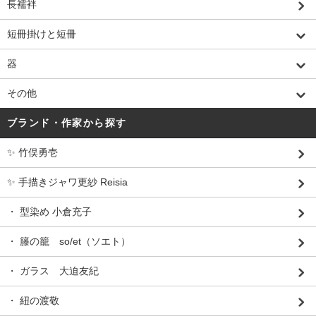
長襦袢
短冊掛けと短冊
器
その他
ブランド・作家から探す
✨ 竹俣勇壱
✨ 手描きジャワ更紗 Reisia
・ 型染め 小倉充子
・ 籐の籠 so/et（ソエト）
・ ガラス 大迫友紀
・ 紐の渡敬