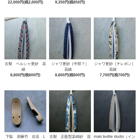
22,000円(税2,000円)
9,350円(税850円)
古裂 ペルシャ更紗 花
ジャワ更紗［中部？］
ジャワ更紗［チレボン］
緒
花緒
花緒
8,800円(税800円)
8,800円(税800円)
7,700円(税700円)
下駄 胡麻竹 右近 L
古裂 正藍型染綿紗 花
maki textile studio（イン