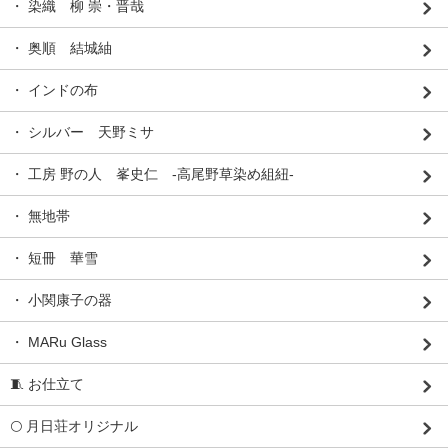
・ 染織 柳 崇・晋哉
・ 奥順 結城紬
・ インドの布
・ シルバー 天野ミサ
・ 工房 野の人 峯史仁 -高尾野草染め組紐-
・ 無地帯
・ 短冊 華雪
・ 小関康子の器
・ MARu Glass
🧵 お仕立て
🌕 月日荘オリジナル