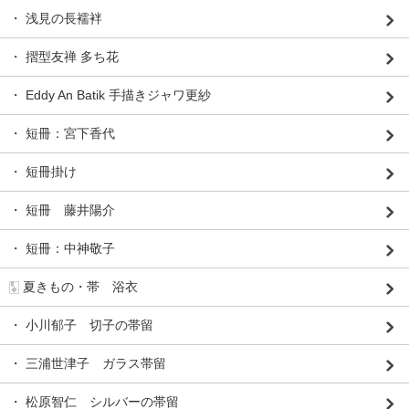
・ 浅見の長襦袢
・ 摺型友禅 多ち花
・ Eddy An Batik 手描きジャワ更紗
・ 短冊：宮下香代
・ 短冊掛け
・ 短冊 藤井陽介
・ 短冊：中神敬子
🀧 夏きもの・帯 浴衣
・ 小川郁子 切子の帯留
・ 三浦世津子 ガラス帯留
・ 松原智仁 シルバーの帯留