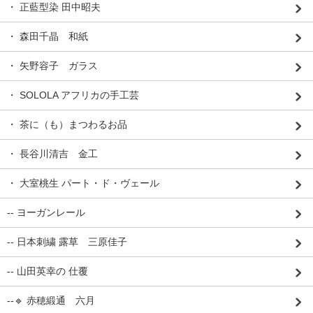
・ 正藍型染 田中昭夫
・ 森田千晶 和紙
・ 矢野容子 ガラス
・ SOLOLA アフリカの手工芸
・ 茶に（も）まつわるお品
・ 長谷川清吉 金工
・ 大室桃生 パート・ド・ヴェール
-- ヨーガンレール
-- 日本刺繍 露草 三原佳子
-- 山田英幸の 仕覆
--🔹 赤穂緞通 六月