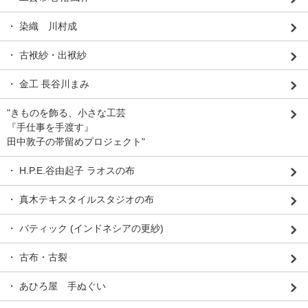
・ 染織 川村成
・ 古袱紗・出袱紗
・ 金工 長谷川まみ
"きものを飾る、小さな工芸
『手仕事を手渡す』
田中敦子の帯留めプロジェクト"
・ H.P.E.谷由起子 ラオスの布
・ 真木テキスタイルスタジオの布
・ バティック (インドネシアの更紗)
・ 古布・古裂
・ あひろ屋 手ぬぐい