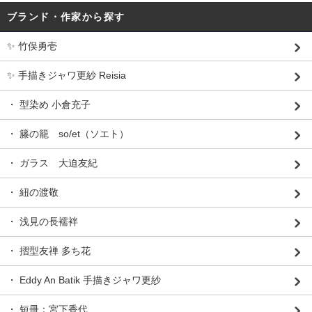
ブランド・作家から探す
✨ 竹俣勇壱
✨ 手描きジャワ更紗 Reisia
・ 型染め 小倉充子
・ 籐の籠 so/et（ソエト）
・ ガラス 大迫友紀
・ 紐の渡敬
・ 浅見の長襦袢
・ 摺型友禅 多ち花
・ Eddy An Batik 手描きジャワ更紗
・ 短冊：宮下香代