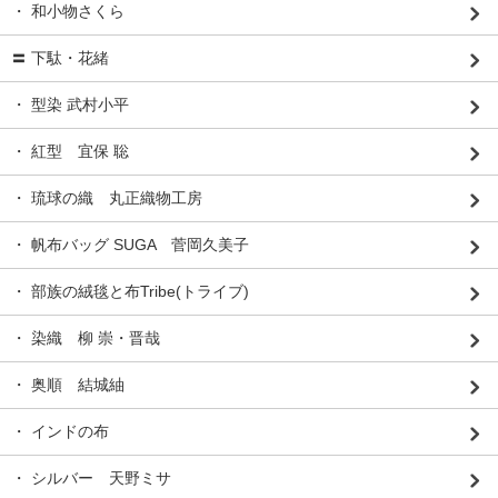
・ 和小物さくら
〓 下駄・花緒
・ 型染 武村小平
・ 紅型 宜保 聡
・ 琉球の織 丸正織物工房
・ 帆布バッグ SUGA 菅岡久美子
・ 部族の絨毯と布Tribe(トライブ)
・ 染織 柳 崇・晋哉
・ 奥順 結城紬
・ インドの布
・ シルバー 天野ミサ