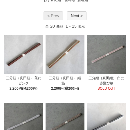
おすすめ順
価格順
新着順
< Prev
Next >
20
1
15
全
商品
-
表示
三分紐（真田紐） 茶に
三分紐（真田紐） 縦
三分紐（真田紐） 白に
ピンク
筋
赤飛び柄
2,200円(税200円)
2,200円(税200円)
SOLD OUT