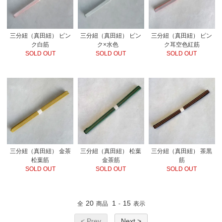
三分紐（真田紐） ピン
三分紐（真田紐） ピン
三分紐（真田紐） ピン
ク白筋
ク×水色
ク耳空色紅筋
SOLD OUT
SOLD OUT
SOLD OUT
三分紐（真田紐） 金茶
三分紐（真田紐） 松葉
三分紐（真田紐） 茶黒
松葉筋
金茶筋
筋
SOLD OUT
SOLD OUT
SOLD OUT
20
1
15
全
商品
-
表示
< Prev
Next >