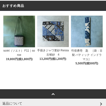
おすすめ商品
手描きジャワ更紗 Reisia
so/et（ソエト） F11｜so
竹俣勇壱 匙 ［袋：古
古袱紗 4
roe
裂 バティック インドラ
13,200円(税1,200円)
19,800円(税1,800円)
マユ］
5,500円(税500円)
返品について