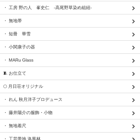
・ 工房 野の人 峯史仁 -高尾野草染め組紐-
・ 無地帯
・ 短冊 華雪
・ 小関康子の器
・ MARu Glass
🧵 お仕立て
🌕 月日荘オリジナル
・ れん 秋月洋子プロデュース
・ 藤井陽介の服飾・小物
・ 無地着尺
・ 工芸帯地 洛風林