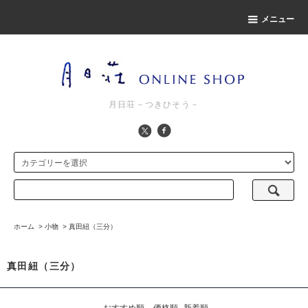
メニュー
月日荘－つきひそう－
ホーム
>
小物
>
真田紐（三分）
真田紐（三分）