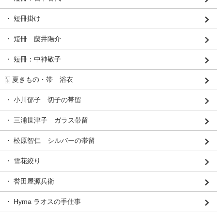
・ 短冊掛け
・ 短冊 藤井陽介
・ 短冊：中神敬子
🀧 夏きもの・帯 浴衣
・ 小川郁子 切子の帯留
・ 三浦世津子 ガラス帯留
・ 松原智仁 シルバーの帯留
・ 雪花絞り
・ 誉田屋源兵衛
・ Hyma ラオスの手仕事