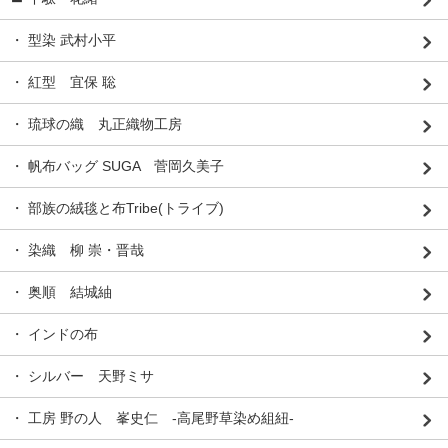
・ 型染 武村小平
・ 紅型 宜保 聡
・ 琉球の織 丸正織物工房
・ 帆布バッグ SUGA 菅岡久美子
・ 部族の絨毯と布Tribe(トライブ)
・ 染織 柳 崇・晋哉
・ 奥順 結城紬
・ インドの布
・ シルバー 天野ミサ
・ 工房 野の人 峯史仁 -高尾野草染め組紐-