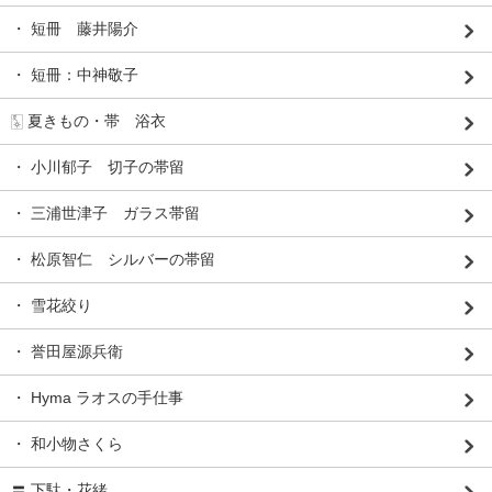
・ 短冊 藤井陽介
・ 短冊：中神敬子
🀧 夏きもの・帯 浴衣
・ 小川郁子 切子の帯留
・ 三浦世津子 ガラス帯留
・ 松原智仁 シルバーの帯留
・ 雪花絞り
・ 誉田屋源兵衛
・ Hyma ラオスの手仕事
・ 和小物さくら
〓 下駄・花緒