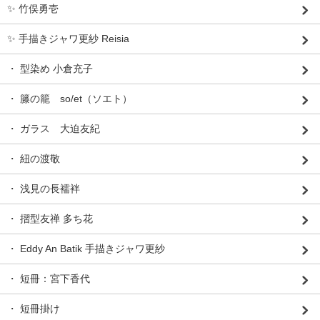
✨ 竹俣勇壱
✨ 手描きジャワ更紗 Reisia
・ 型染め 小倉充子
・ 籐の籠 so/et（ソエト）
・ ガラス 大迫友紀
・ 紐の渡敬
・ 浅見の長襦袢
・ 摺型友禅 多ち花
・ Eddy An Batik 手描きジャワ更紗
・ 短冊：宮下香代
・ 短冊掛け