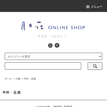
メニュー
月日荘－つきひそう－
ホーム
>
小物
>
半衿・足袋
半衿・足袋