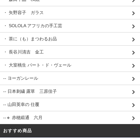
・ 矢野容子 ガラス
・ SOLOLA アフリカの手工芸
・ 茶に（も）まつわるお品
・ 長谷川清吉 金工
・ 大室桃生 パート・ド・ヴェール
-- ヨーガンレール
-- 日本刺繍 露草 三原佳子
-- 山田英幸の 仕覆
--🔹 赤穂緞通 六月
おすすめ商品