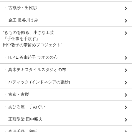
・ 古袱紗・出袱紗
・ 金工 長谷川まみ
"きものを飾る、小さな工芸
『手仕事を手渡す』
田中敦子の帯留めプロジェクト"
・ H.P.E.谷由起子 ラオスの布
・ 真木テキスタイルスタジオの布
・ バティック (インドネシアの更紗)
・ 古布・古裂
・ あひろ屋 手ぬぐい
・ 正藍型染 田中昭夫
・ 森田千晶 和紙