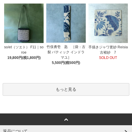
竹俣勇壱 匙 ［袋：古
so/et（ソエト） F11｜so
手描きジャワ更紗 Reisia
裂 バティック インドラ
roe
古袱紗 7
マユ］
19,800円(税1,800円)
SOLD OUT
5,500円(税500円)
もっと見る
返品について