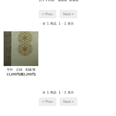
おすすめ順
価格順
新着順
< Prev
Next >
1
1
1
全
商品
-
表示
半衿 正絹 刺繍 鶯
13,200円(税1,200円)
1
1
1
全
商品
-
表示
< Prev
Next >