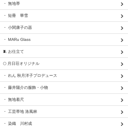
・ 無地帯
・ 短冊 華雪
・ 小関康子の器
・ MARu Glass
🧵 お仕立て
🌕 月日荘オリジナル
・ れん 秋月洋子プロデュース
・ 藤井陽介の服飾・小物
・ 無地着尺
・ 工芸帯地 洛風林
・ 染織 川村成