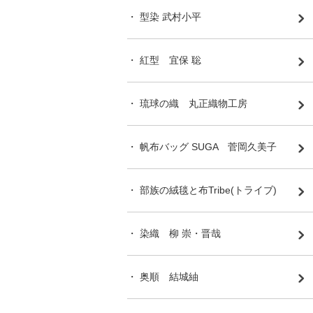
・ 型染 武村小平
・ 紅型 宜保 聡
・ 琉球の織 丸正織物工房
・ 帆布バッグ SUGA 菅岡久美子
・ 部族の絨毯と布Tribe(トライブ)
・ 染織 柳 崇・晋哉
・ 奥順 結城紬