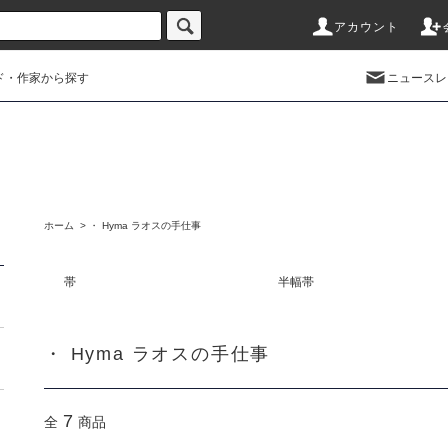
アカウント
ド・作家から探す
ニュースレ
ホーム
>
・ Hyma ラオスの手仕事
帯
半幅帯
・ Hyma ラオスの手仕事
7
全
商品