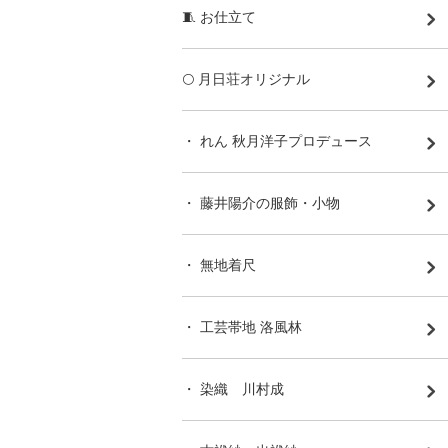
🧵 お仕立て
🌕 月日荘オリジナル
・ れん 秋月洋子プロデュース
・ 藤井陽介の服飾・小物
・ 無地着尺
・ 工芸帯地 洛風林
・ 染織 川村成