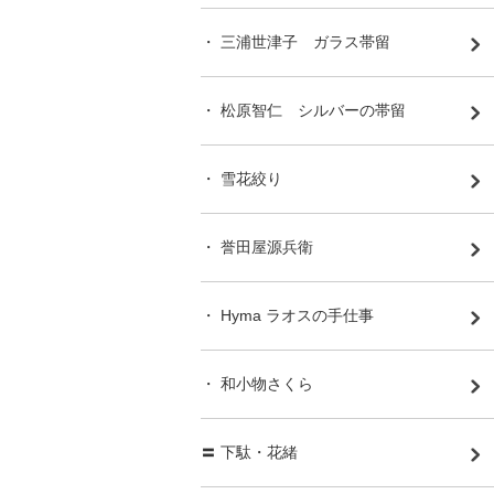
・ 三浦世津子 ガラス帯留
・ 松原智仁 シルバーの帯留
・ 雪花絞り
・ 誉田屋源兵衛
・ Hyma ラオスの手仕事
・ 和小物さくら
〓 下駄・花緒