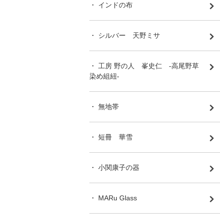
・ インドの布
・ シルバー 天野ミサ
・ 工房 野の人 峯史仁 -高尾野草
染め組紐-
・ 無地帯
・ 短冊 華雪
・ 小関康子の器
・ MARu Glass