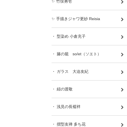
✨ 竹俣勇壱
✨ 手描きジャワ更紗 Reisia
・ 型染め 小倉充子
・ 籐の籠 so/et（ソエト）
・ ガラス 大迫友紀
・ 紐の渡敬
・ 浅見の長襦袢
・ 摺型友禅 多ち花