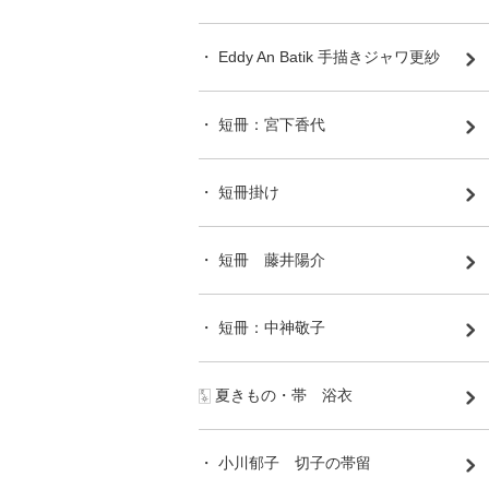
・ Eddy An Batik 手描きジャワ更紗
・ 短冊：宮下香代
・ 短冊掛け
・ 短冊 藤井陽介
・ 短冊：中神敬子
🀧 夏きもの・帯 浴衣
・ 小川郁子 切子の帯留