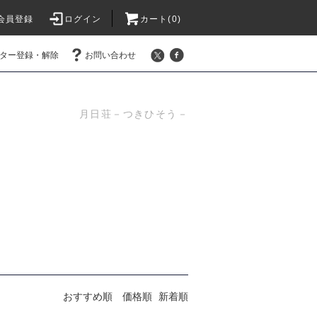
会員登録
ログイン
カート(0)
ター登録・解除
お問い合わせ
月日荘－つきひそう－
おすすめ順
価格順
新着順