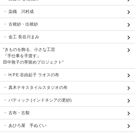
・ 染織 川村成
・ 古袱紗・出袱紗
・ 金工 長谷川まみ
"きものを飾る、小さな工芸
『手仕事を手渡す』
田中敦子の帯留めプロジェクト"
・ H.P.E.谷由起子 ラオスの布
・ 真木テキスタイルスタジオの布
・ バティック (インドネシアの更紗)
・ 古布・古裂
・ あひろ屋 手ぬぐい