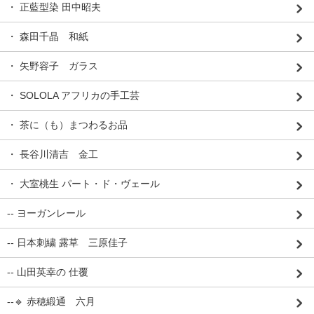
・ 正藍型染 田中昭夫
・ 森田千晶 和紙
・ 矢野容子 ガラス
・ SOLOLA アフリカの手工芸
・ 茶に（も）まつわるお品
・ 長谷川清吉 金工
・ 大室桃生 パート・ド・ヴェール
-- ヨーガンレール
-- 日本刺繍 露草 三原佳子
-- 山田英幸の 仕覆
--🔹 赤穂緞通 六月