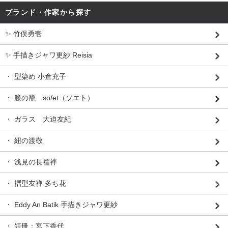
ブランド・作家から探す
✨ 竹俣勇壱
✨ 手描きジャワ更紗 Reisia
・ 型染め 小倉充子
・ 籐の籠 so/et（ソエト）
・ ガラス 大迫友紀
・ 紐の渡敬
・ 浅見の長襦袢
・ 摺型友禅 多ち花
・ Eddy An Batik 手描きジャワ更紗
・ 短冊：宮下香代