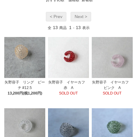
おすすめ順
価格順
新着順
< Prev
Next >
13
1
13
全
商品
-
表示
矢野容子 リング ピー
矢野容子 イヤーカフ
矢野容子 イヤーカフ
チ #12.5
赤 A
ピンク A
13,200円(税1,200円)
SOLD OUT
SOLD OUT