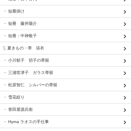
・ 短冊掛け
・ 短冊 藤井陽介
・ 短冊：中神敬子
🀧 夏きもの・帯 浴衣
・ 小川郁子 切子の帯留
・ 三浦世津子 ガラス帯留
・ 松原智仁 シルバーの帯留
・ 雪花絞り
・ 誉田屋源兵衛
・ Hyma ラオスの手仕事