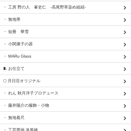
・ 工房 野の人 峯史仁 -高尾野草染め組紐-
・ 無地帯
・ 短冊 華雪
・ 小関康子の器
・ MARu Glass
🧵 お仕立て
🌕 月日荘オリジナル
・ れん 秋月洋子プロデュース
・ 藤井陽介の服飾・小物
・ 無地着尺
・ 工芸帯地 洛風林