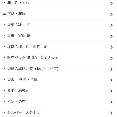
・ 和小物さくら
〓 下駄・花緒
・ 型染 武村小平
・ 紅型 宜保 聡
・ 琉球の織 丸正織物工房
・ 帆布バッグ SUGA 菅岡久美子
・ 部族の絨毯と布Tribe(トライブ)
・ 染織 柳 崇・晋哉
・ 奥順 結城紬
・ インドの布
・ シルバー 天野ミサ