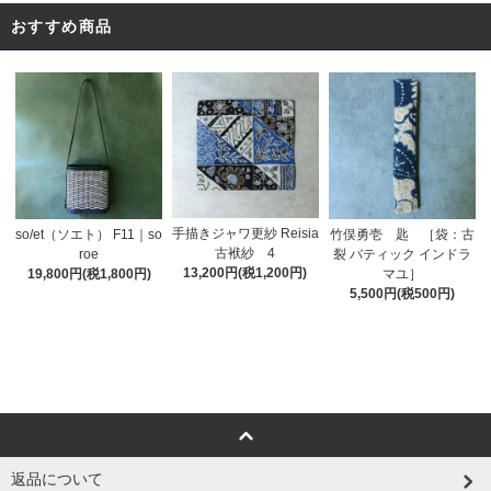
おすすめ商品
手描きジャワ更紗 Reisia
so/et（ソエト） F11｜so
竹俣勇壱 匙 ［袋：古
古袱紗 4
roe
裂 バティック インドラ
13,200円(税1,200円)
19,800円(税1,800円)
マユ］
5,500円(税500円)
返品について