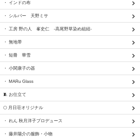
・ インドの布
・ シルバー 天野ミサ
・ 工房 野の人 峯史仁 -高尾野草染め組紐-
・ 無地帯
・ 短冊 華雪
・ 小関康子の器
・ MARu Glass
🧵 お仕立て
🌕 月日荘オリジナル
・ れん 秋月洋子プロデュース
・ 藤井陽介の服飾・小物