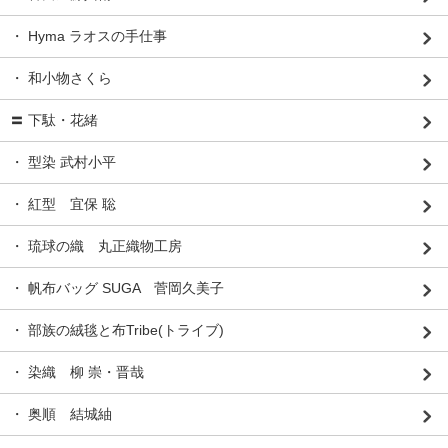
・ Hyma ラオスの手仕事
・ 和小物さくら
〓 下駄・花緒
・ 型染 武村小平
・ 紅型 宜保 聡
・ 琉球の織 丸正織物工房
・ 帆布バッグ SUGA 菅岡久美子
・ 部族の絨毯と布Tribe(トライブ)
・ 染織 柳 崇・晋哉
・ 奥順 結城紬