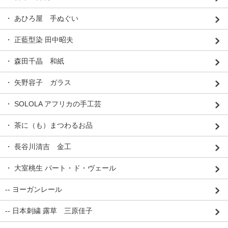
・ あひろ屋 手ぬぐい
・ 正藍型染 田中昭夫
・ 森田千晶 和紙
・ 矢野容子 ガラス
・ SOLOLA アフリカの手工芸
・ 茶に（も）まつわるお品
・ 長谷川清吉 金工
・ 大室桃生 パート・ド・ヴェール
-- ヨーガンレール
-- 日本刺繍 露草 三原佳子