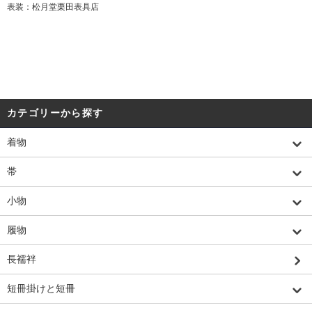
表装：松月堂栗田表具店
カテゴリーから探す
着物
帯
小物
履物
長襦袢
短冊掛けと短冊