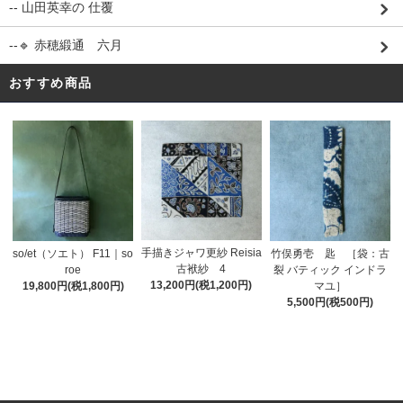
-- 山田英幸の 仕覆
--🔹 赤穂緞通 六月
おすすめ商品
手描きジャワ更紗 Reisia
so/et（ソエト） F11｜so
竹俣勇壱 匙 ［袋：古
古袱紗 4
roe
裂 バティック インドラ
13,200円(税1,200円)
19,800円(税1,800円)
マユ］
5,500円(税500円)