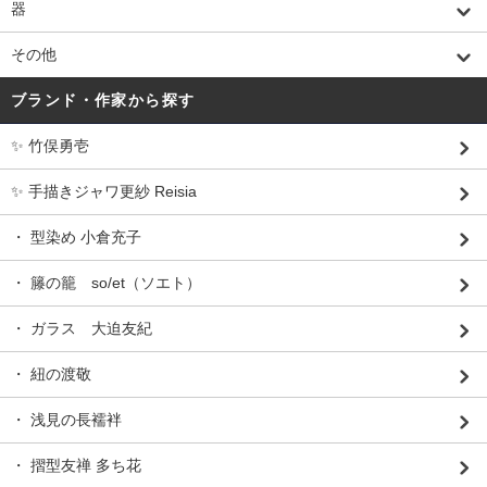
器
その他
ブランド・作家から探す
✨ 竹俣勇壱
✨ 手描きジャワ更紗 Reisia
・ 型染め 小倉充子
・ 籐の籠 so/et（ソエト）
・ ガラス 大迫友紀
・ 紐の渡敬
・ 浅見の長襦袢
・ 摺型友禅 多ち花