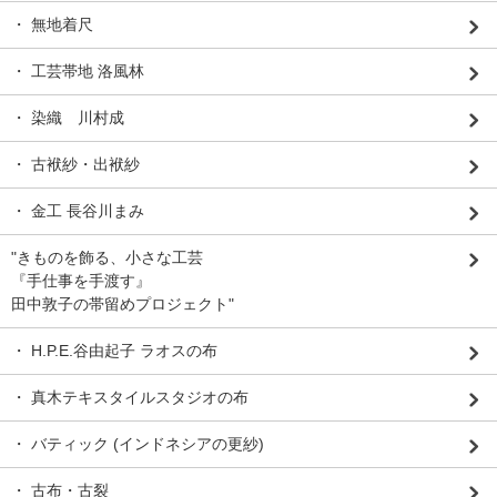
・ 無地着尺
・ 工芸帯地 洛風林
・ 染織 川村成
・ 古袱紗・出袱紗
・ 金工 長谷川まみ
"きものを飾る、小さな工芸
『手仕事を手渡す』
田中敦子の帯留めプロジェクト"
・ H.P.E.谷由起子 ラオスの布
・ 真木テキスタイルスタジオの布
・ バティック (インドネシアの更紗)
・ 古布・古裂