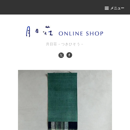
メニュー
月日荘－つきひそう－