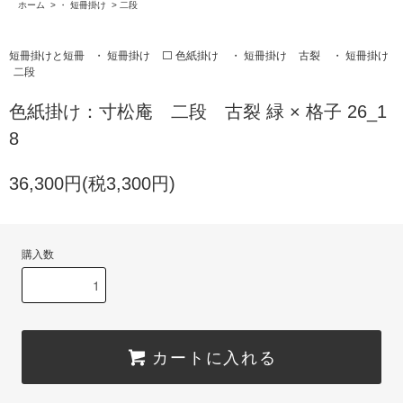
ホーム
>
・ 短冊掛け
>
二段
短冊掛けと短冊
・ 短冊掛け
⬜️ 色紙掛け
・ 短冊掛け
古裂
・ 短冊掛け
二段
色紙掛け：寸松庵 二段 古裂 緑 × 格子 26_1
8
36,300円(税3,300円)
購入数
カートに入れる