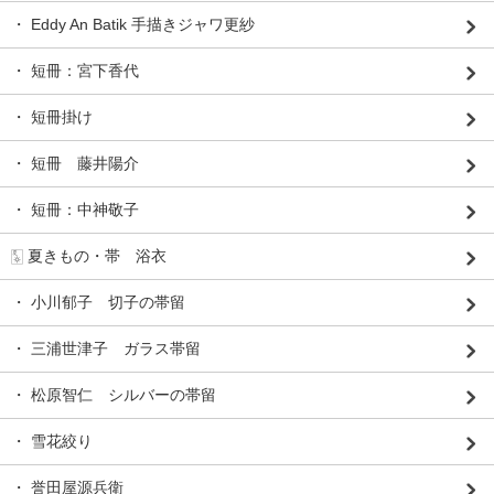
・ Eddy An Batik 手描きジャワ更紗
・ 短冊：宮下香代
・ 短冊掛け
・ 短冊 藤井陽介
・ 短冊：中神敬子
🀧 夏きもの・帯 浴衣
・ 小川郁子 切子の帯留
・ 三浦世津子 ガラス帯留
・ 松原智仁 シルバーの帯留
・ 雪花絞り
・ 誉田屋源兵衛