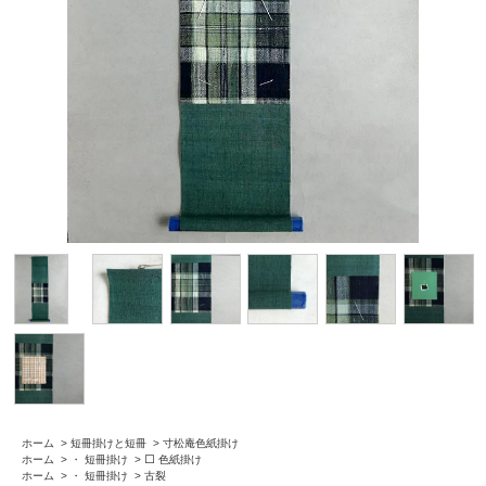
ホーム
>
短冊掛けと短冊
>
寸松庵色紙掛け
ホーム
>
・ 短冊掛け
>
⬜️ 色紙掛け
ホーム
>
・ 短冊掛け
>
古裂