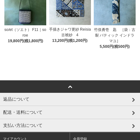
手描きジャワ更紗 Reisia
so/et（ソエト） F11｜so
竹俣勇壱 匙 ［袋：古
古袱紗 4
roe
裂 バティック インドラ
13,200円(税1,200円)
19,800円(税1,800円)
マユ］
5,500円(税500円)
返品について
配送・送料について
支払い方法について
マイアカウント
会員登録