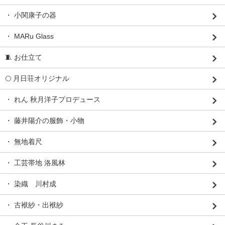
・ 小関康子の器
・ MARu Glass
🧵 お仕立て
🌕 月日荘オリジナル
・ れん 秋月洋子プロデュース
・ 藤井陽介の服飾・小物
・ 無地着尺
・ 工芸帯地 洛風林
・ 染織 川村成
・ 古袱紗・出袱紗