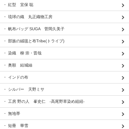
・ 紅型 宜保 聡
・ 琉球の織 丸正織物工房
・ 帆布バッグ SUGA 菅岡久美子
・ 部族の絨毯と布Tribe(トライブ)
・ 染織 柳 崇・晋哉
・ 奥順 結城紬
・ インドの布
・ シルバー 天野ミサ
・ 工房 野の人 峯史仁 -高尾野草染め組紐-
・ 無地帯
・ 短冊 華雪