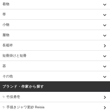
着物
帯
小物
履物
長襦袢
短冊掛けと短冊
器
その他
ブランド・作家から探す
✨ 竹俣勇壱
✨ 手描きジャワ更紗 Reisia