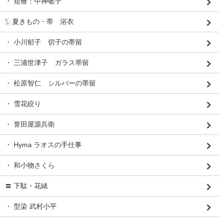
・ 短冊：中神敬子
🀧 夏きもの・帯 浴衣
・ 小川郁子 切子の帯留
・ 三浦世津子 ガラス帯留
・ 松原智仁 シルバーの帯留
・ 雪花絞り
・ 誉田屋源兵衛
・ Hyma ラオスの手仕事
・ 和小物さくら
〓 下駄・花緒
・ 型染 武村小平