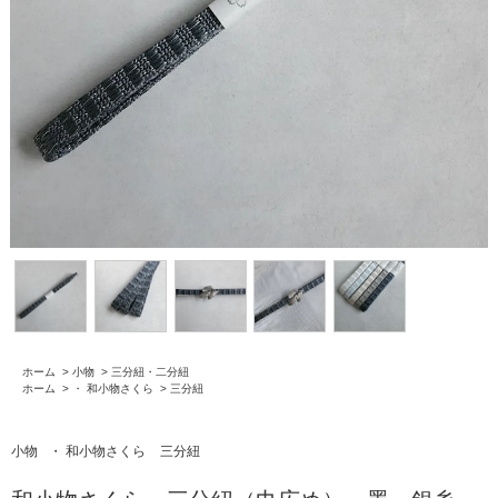
ホーム
>
小物
>
三分紐・二分紐
ホーム
>
・ 和小物さくら
>
三分紐
小物
・ 和小物さくら
三分紐