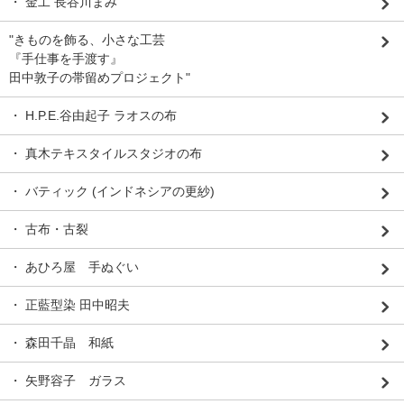
・ 金工 長谷川まみ
"きものを飾る、小さな工芸
『手仕事を手渡す』
田中敦子の帯留めプロジェクト"
・ H.P.E.谷由起子 ラオスの布
・ 真木テキスタイルスタジオの布
・ バティック (インドネシアの更紗)
・ 古布・古裂
・ あひろ屋 手ぬぐい
・ 正藍型染 田中昭夫
・ 森田千晶 和紙
・ 矢野容子 ガラス