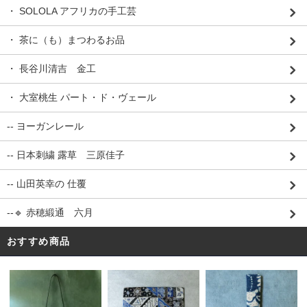
・ SOLOLA アフリカの手工芸
・ 茶に（も）まつわるお品
・ 長谷川清吉 金工
・ 大室桃生 パート・ド・ヴェール
-- ヨーガンレール
-- 日本刺繍 露草 三原佳子
-- 山田英幸の 仕覆
--🔹 赤穂緞通 六月
おすすめ商品