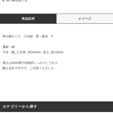
買い物を続ける
商品説明
イメージ
和小物さくら 三分紐 墨・銀糸 5
素材：絹
寸法：幅_三分強（約10mm）長さ_約126cm
厚さは2mm弱で比較的しっかりしており
幅も太めですので、ご注意ください⚠️
カテゴリーから探す