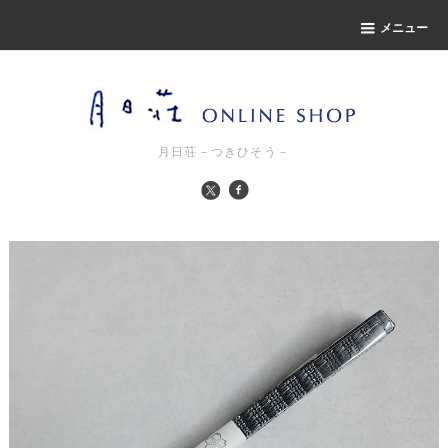
メニュー
月日荘－つきひそう－