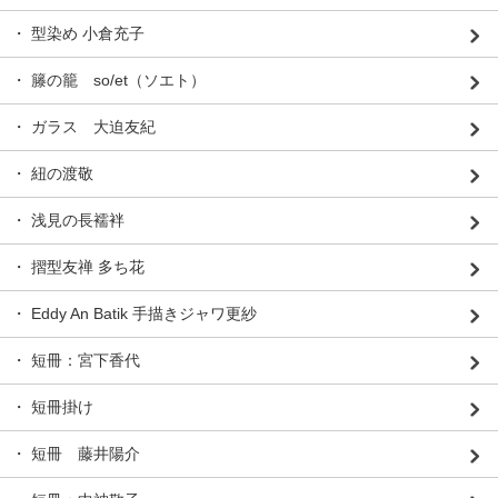
・ 型染め 小倉充子
・ 籐の籠 so/et（ソエト）
・ ガラス 大迫友紀
・ 紐の渡敬
・ 浅見の長襦袢
・ 摺型友禅 多ち花
・ Eddy An Batik 手描きジャワ更紗
・ 短冊：宮下香代
・ 短冊掛け
・ 短冊 藤井陽介