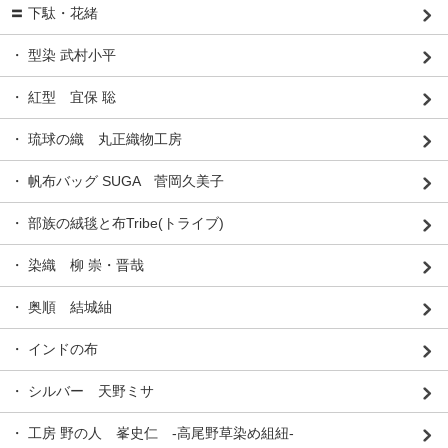
〓 下駄・花緒
・ 型染 武村小平
・ 紅型 宜保 聡
・ 琉球の織 丸正織物工房
・ 帆布バッグ SUGA 菅岡久美子
・ 部族の絨毯と布Tribe(トライブ)
・ 染織 柳 崇・晋哉
・ 奥順 結城紬
・ インドの布
・ シルバー 天野ミサ
・ 工房 野の人 峯史仁 -高尾野草染め組紐-