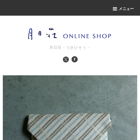
メニュー
月日荘－つきひそう－