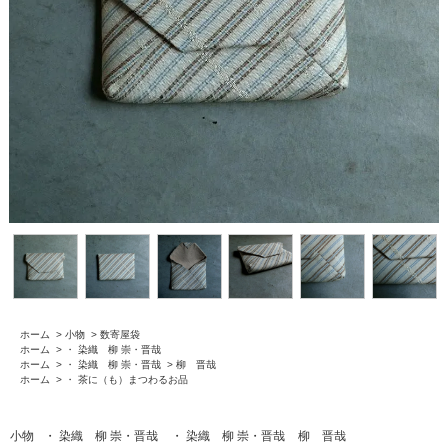
ホーム
>
小物
>
数寄屋袋
ホーム
>
・ 染織 柳 崇・晋哉
ホーム
>
・ 染織 柳 崇・晋哉
>
柳 晋哉
ホーム
>
・ 茶に（も）まつわるお品
小物
・ 染織 柳 崇・晋哉
・ 染織 柳 崇・晋哉
柳 晋哉