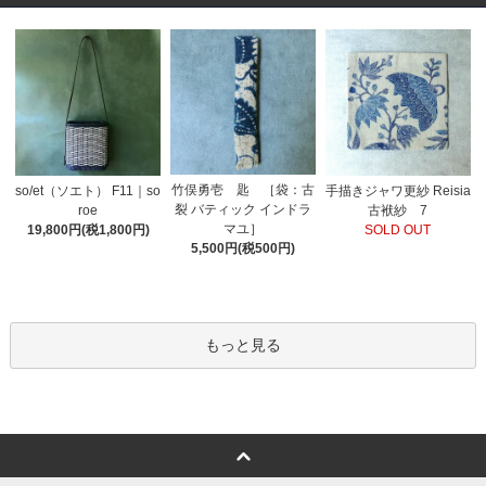
竹俣勇壱 匙 ［袋：古
so/et（ソエト） F11｜so
手描きジャワ更紗 Reisia
裂 バティック インドラ
roe
古袱紗 7
マユ］
19,800円(税1,800円)
SOLD OUT
5,500円(税500円)
もっと見る