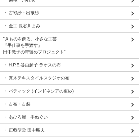
・ 古袱紗・出袱紗
・ 金工 長谷川まみ
"きものを飾る、小さな工芸
『手仕事を手渡す』
田中敦子の帯留めプロジェクト"
・ H.P.E.谷由起子 ラオスの布
・ 真木テキスタイルスタジオの布
・ バティック (インドネシアの更紗)
・ 古布・古裂
・ あひろ屋 手ぬぐい
・ 正藍型染 田中昭夫