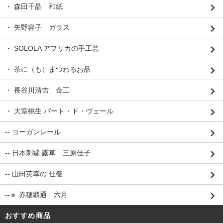
・ 森田千晶 和紙
・ 矢野容子 ガラス
・ SOLOLA アフリカの手工芸
・ 茶に（も）まつわるお品
・ 長谷川清吉 金工
・ 大室桃生 パート・ド・ヴェール
-- ヨーガンレール
-- 日本刺繍 露草 三原佳子
-- 山田英幸の 仕覆
--🔹 赤穂緞通 六月
おすすめ商品