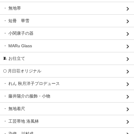
・ 無地帯
・ 短冊 華雪
・ 小関康子の器
・ MARu Glass
🧵 お仕立て
🌕 月日荘オリジナル
・ れん 秋月洋子プロデュース
・ 藤井陽介の服飾・小物
・ 無地着尺
・ 工芸帯地 洛風林
・ 染織 川村成