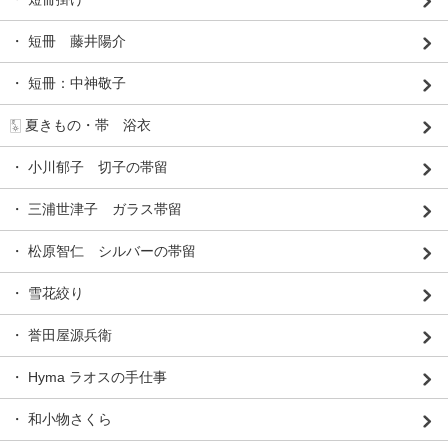
・ 短冊 藤井陽介
・ 短冊：中神敬子
🀧 夏きもの・帯 浴衣
・ 小川郁子 切子の帯留
・ 三浦世津子 ガラス帯留
・ 松原智仁 シルバーの帯留
・ 雪花絞り
・ 誉田屋源兵衛
・ Hyma ラオスの手仕事
・ 和小物さくら