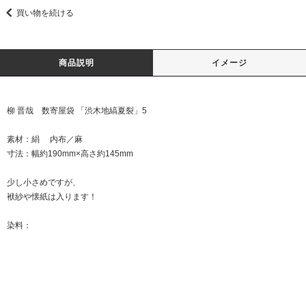
買い物を続ける
商品説明
イメージ
柳 晋哉 数寄屋袋 「渋木地縞夏裂」5
素材：絹 内布／麻
寸法：幅約190mm×高さ約145mm
少し小さめですが、
袱紗や懐紙は入ります！
染料：