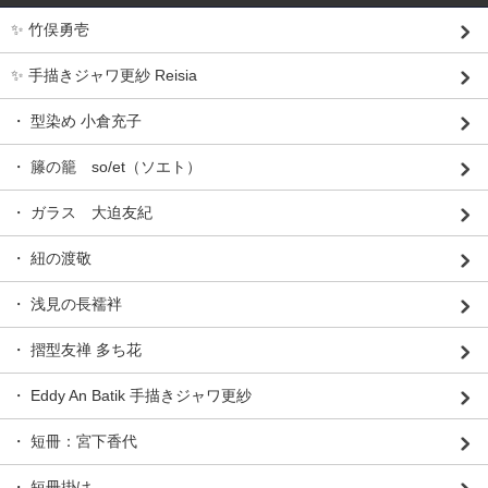
✨ 竹俣勇壱
✨ 手描きジャワ更紗 Reisia
・ 型染め 小倉充子
・ 籐の籠 so/et（ソエト）
・ ガラス 大迫友紀
・ 紐の渡敬
・ 浅見の長襦袢
・ 摺型友禅 多ち花
・ Eddy An Batik 手描きジャワ更紗
・ 短冊：宮下香代
・ 短冊掛け