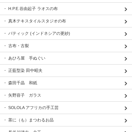
・ H.P.E.谷由起子 ラオスの布
・ 真木テキスタイルスタジオの布
・ バティック (インドネシアの更紗)
・ 古布・古裂
・ あひろ屋 手ぬぐい
・ 正藍型染 田中昭夫
・ 森田千晶 和紙
・ 矢野容子 ガラス
・ SOLOLA アフリカの手工芸
・ 茶に（も）まつわるお品