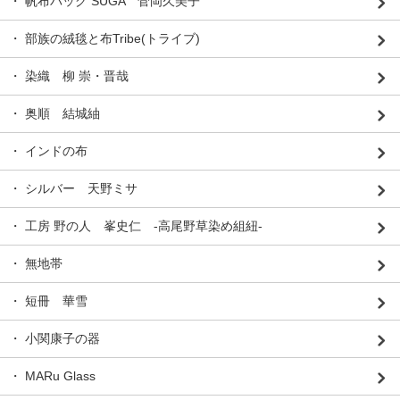
・ 帆布バッグ SUGA 菅岡久美子
・ 部族の絨毯と布Tribe(トライブ)
・ 染織 柳 崇・晋哉
・ 奥順 結城紬
・ インドの布
・ シルバー 天野ミサ
・ 工房 野の人 峯史仁 -高尾野草染め組紐-
・ 無地帯
・ 短冊 華雪
・ 小関康子の器
・ MARu Glass