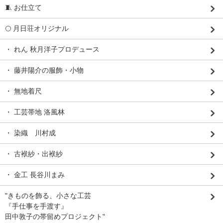
🧵 お仕立て
🌕 月日荘オリジナル
・ れん 秋月洋子プロデュース
・ 藤井陽介の服飾・小物
・ 無地着尺
・ 工芸帯地 洛風林
・ 染織 川村成
・ 古袱紗・出袱紗
・ 金工 長谷川まみ
"きものを飾る、小さな工芸
『手仕事を手渡す』
田中敦子の帯留めプロジェクト"