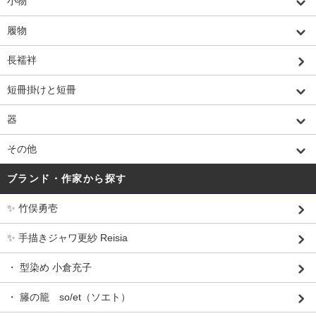
小物
履物
長襦袢
短冊掛けと短冊
器
その他
ブランド・作家から探す
✨ 竹俣勇壱
✨ 手描きジャワ更紗 Reisia
・ 型染め 小倉充子
・ 籐の籠 so/et（ソエト）