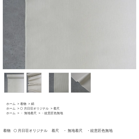
ホーム
>
着物
>
絹
ホーム
>
🌕 月日荘オリジナル
>
着尺
ホーム
>
・ 無地着尺
>
・紋意匠色無地
着物
🌕 月日荘オリジナル
着尺
・ 無地着尺
・紋意匠色無地