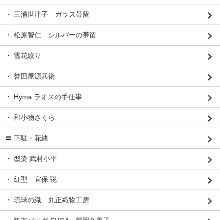
・ 三浦世津子 ガラス帯留
・ 松原智仁 シルバーの帯留
・ 雪花絞り
・ 誉田屋源兵衛
・ Hyma ラオスの手仕事
・ 和小物さくら
〓 下駄・花緒
・ 型染 武村小平
・ 紅型 宜保 聡
・ 琉球の織 丸正織物工房