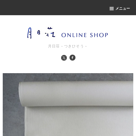
メニュー
月日荘－つきひそう－