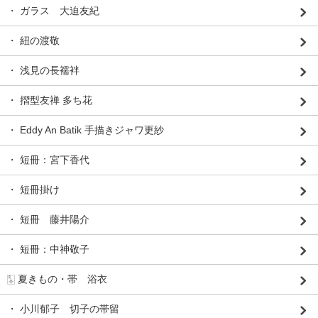
・ ガラス 大迫友紀
・ 紐の渡敬
・ 浅見の長襦袢
・ 摺型友禅 多ち花
・ Eddy An Batik 手描きジャワ更紗
・ 短冊：宮下香代
・ 短冊掛け
・ 短冊 藤井陽介
・ 短冊：中神敬子
🀧 夏きもの・帯 浴衣
・ 小川郁子 切子の帯留