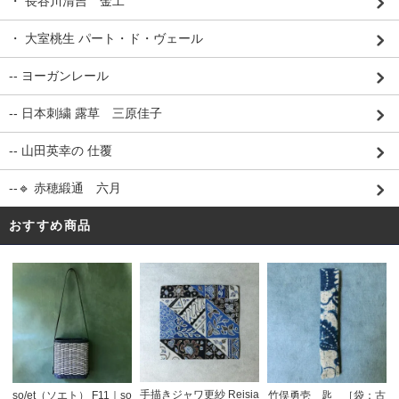
・ 長谷川清吉 金工
・ 大室桃生 パート・ド・ヴェール
-- ヨーガンレール
-- 日本刺繍 露草 三原佳子
-- 山田英幸の 仕覆
--🔹 赤穂緞通 六月
おすすめ商品
手描きジャワ更紗 Reisia
so/et（ソエト） F11｜so
竹俣勇壱 匙 ［袋：古