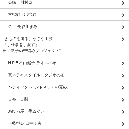
・ 染織 川村成
・ 古袱紗・出袱紗
・ 金工 長谷川まみ
"きものを飾る、小さな工芸
『手仕事を手渡す』
田中敦子の帯留めプロジェクト"
・ H.P.E.谷由起子 ラオスの布
・ 真木テキスタイルスタジオの布
・ バティック (インドネシアの更紗)
・ 古布・古裂
・ あひろ屋 手ぬぐい
・ 正藍型染 田中昭夫