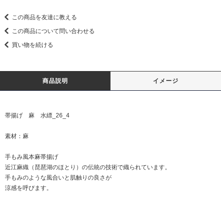
この商品を友達に教える
この商品について問い合わせる
買い物を続ける
商品説明
イメージ
帯揚げ 麻 水縹_26_4
素材：麻
手もみ風本麻帯揚げ
近江麻織（琵琶湖のほとり）の伝統の技術で織られています。
手もみのような風合いと肌触りの良さが
涼感を呼びます。