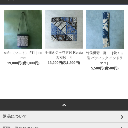
手描きジャワ更紗 Reisia
so/et（ソエト） F11｜so
竹俣勇壱 匙 ［袋：古
古袱紗 4
roe
裂 バティック インドラ
13,200円(税1,200円)
19,800円(税1,800円)
マユ］
5,500円(税500円)
返品について