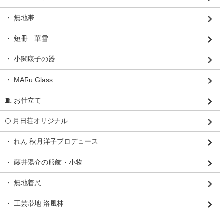
・ 無地帯
・ 短冊 華雪
・ 小関康子の器
・ MARu Glass
🧵 お仕立て
🌕 月日荘オリジナル
・ れん 秋月洋子プロデュース
・ 藤井陽介の服飾・小物
・ 無地着尺
・ 工芸帯地 洛風林