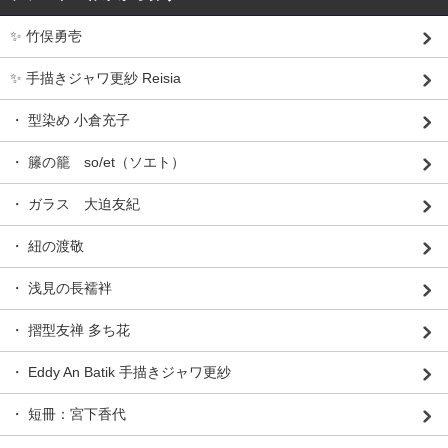
✨ 竹俣勇壱
✨ 手描きジャワ更紗 Reisia
・ 型染め 小倉充子
・ 籐の籠 so/et（ソエト）
・ ガラス 大迫友紀
・ 紐の渡敬
・ 浅見の長襦袢
・ 摺型友禅 多ち花
・ Eddy An Batik 手描きジャワ更紗
・ 短冊：宮下香代