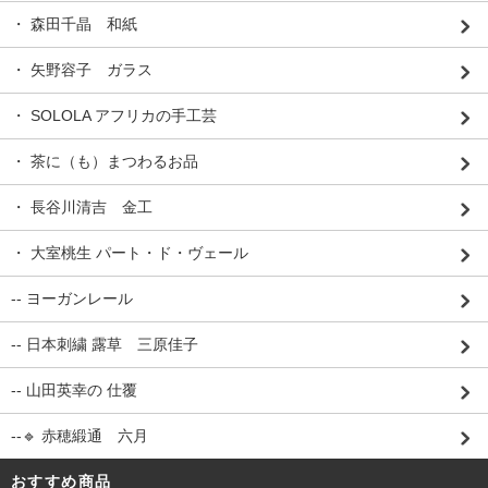
・ 森田千晶 和紙
・ 矢野容子 ガラス
・ SOLOLA アフリカの手工芸
・ 茶に（も）まつわるお品
・ 長谷川清吉 金工
・ 大室桃生 パート・ド・ヴェール
-- ヨーガンレール
-- 日本刺繍 露草 三原佳子
-- 山田英幸の 仕覆
--🔹 赤穂緞通 六月
おすすめ商品