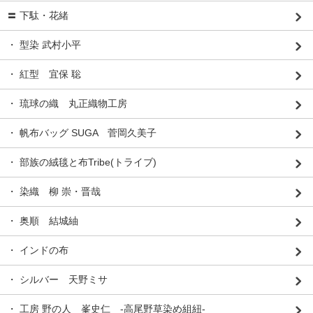
〓 下駄・花緒
・ 型染 武村小平
・ 紅型 宜保 聡
・ 琉球の織 丸正織物工房
・ 帆布バッグ SUGA 菅岡久美子
・ 部族の絨毯と布Tribe(トライブ)
・ 染織 柳 崇・晋哉
・ 奥順 結城紬
・ インドの布
・ シルバー 天野ミサ
・ 工房 野の人 峯史仁 -高尾野草染め組紐-