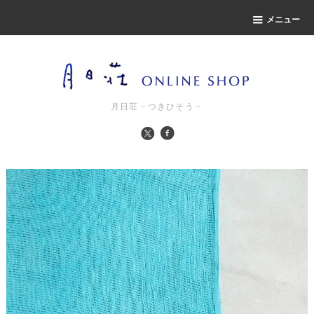
メニュー
月日荘－つきひそう－