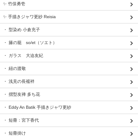
✨ 竹俣勇壱
✨ 手描きジャワ更紗 Reisia
・ 型染め 小倉充子
・ 籐の籠 so/et（ソエト）
・ ガラス 大迫友紀
・ 紐の渡敬
・ 浅見の長襦袢
・ 摺型友禅 多ち花
・ Eddy An Batik 手描きジャワ更紗
・ 短冊：宮下香代
・ 短冊掛け