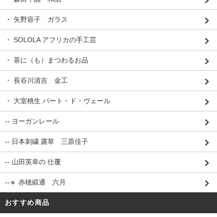
・ 矢野容子 ガラス
・ SOLOLA アフリカの手工芸
・ 茶に（も）まつわるお品
・ 長谷川清吉 金工
・ 大室桃生 パート・ド・ヴェール
-- ヨーガンレール
-- 日本刺繍 露草 三原佳子
-- 山田英幸の 仕覆
--🔹 赤穂緞通 六月
おすすめ商品