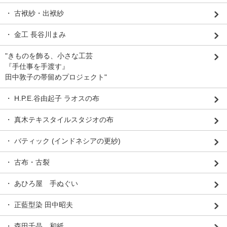
・ 古袱紗・出袱紗
・ 金工 長谷川まみ
"きものを飾る、小さな工芸
『手仕事を手渡す』
田中敦子の帯留めプロジェクト"
・ H.P.E.谷由起子 ラオスの布
・ 真木テキスタイルスタジオの布
・ バティック (インドネシアの更紗)
・ 古布・古裂
・ あひろ屋 手ぬぐい
・ 正藍型染 田中昭夫
・ 森田千晶 和紙