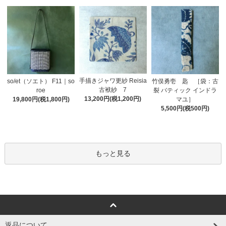
手描きジャワ更紗 Reisia
so/et（ソエト） F11｜so
竹俣勇壱 匙 ［袋：古
古袱紗 7
roe
裂 バティック インドラ
13,200円(税1,200円)
19,800円(税1,800円)
マユ］
5,500円(税500円)
もっと見る
返品について