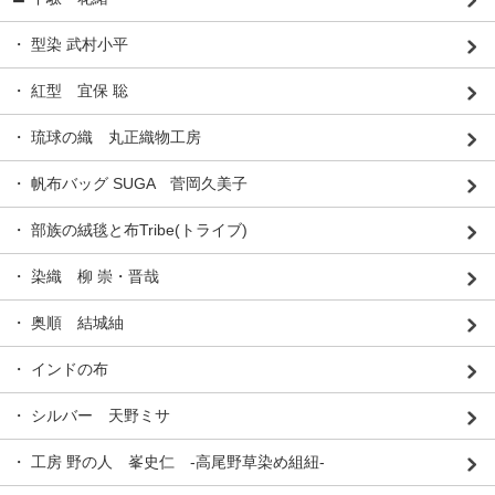
・ 型染 武村小平
・ 紅型 宜保 聡
・ 琉球の織 丸正織物工房
・ 帆布バッグ SUGA 菅岡久美子
・ 部族の絨毯と布Tribe(トライブ)
・ 染織 柳 崇・晋哉
・ 奥順 結城紬
・ インドの布
・ シルバー 天野ミサ
・ 工房 野の人 峯史仁 -高尾野草染め組紐-