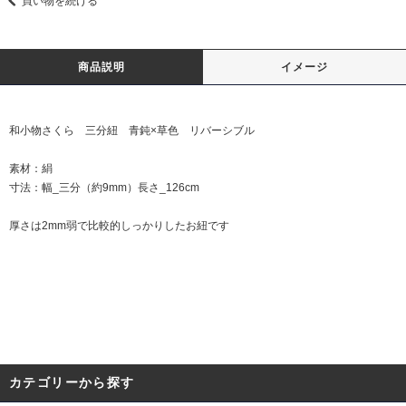
買い物を続ける
商品説明
イメージ
和小物さくら 三分紐 青鈍×草色 リバーシブル
素材：絹
寸法：幅_三分（約9mm）長さ_126cm
厚さは2mm弱で比較的しっかりしたお紐です
カテゴリーから探す