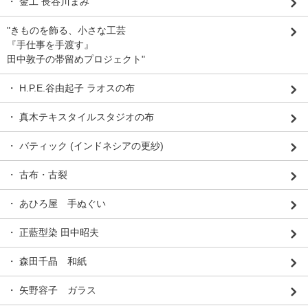
・ 金工 長谷川まみ
"きものを飾る、小さな工芸
『手仕事を手渡す』
田中敦子の帯留めプロジェクト"
・ H.P.E.谷由起子 ラオスの布
・ 真木テキスタイルスタジオの布
・ バティック (インドネシアの更紗)
・ 古布・古裂
・ あひろ屋 手ぬぐい
・ 正藍型染 田中昭夫
・ 森田千晶 和紙
・ 矢野容子 ガラス