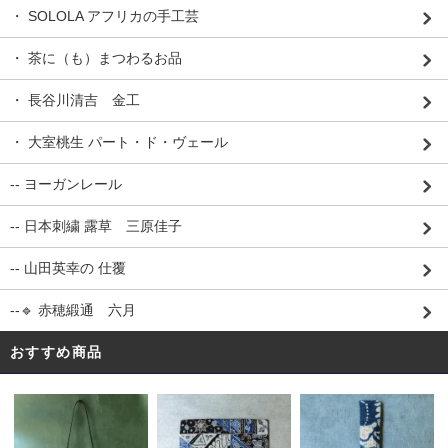
・ SOLOLA アフリカの手工芸
・ 茶に（も）まつわるお品
・ 長谷川清吉 金工
・ 大室桃生 パート・ド・ヴェール
-- ヨーガンレール
-- 日本刺繍 露草 三原佳子
-- 山田英幸の 仕覆
--🔹 赤穂緞通 六月
おすすめ商品