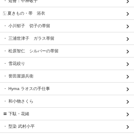
・ 短冊：中神敬子
🀧 夏きもの・帯 浴衣
・ 小川郁子 切子の帯留
・ 三浦世津子 ガラス帯留
・ 松原智仁 シルバーの帯留
・ 雪花絞り
・ 誉田屋源兵衛
・ Hyma ラオスの手仕事
・ 和小物さくら
〓 下駄・花緒
・ 型染 武村小平