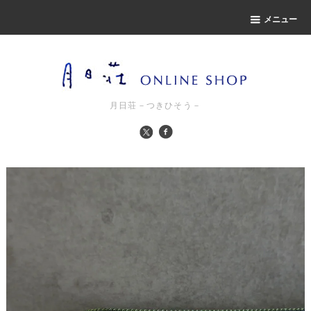
メニュー
月日荘－つきひそう－