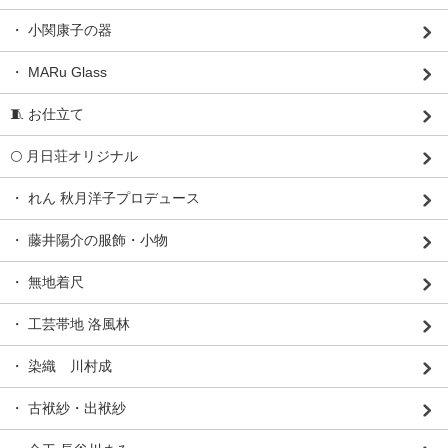
・ 小関康子の器
・ MARu Glass
🧵 お仕立て
🌕 月日荘オリジナル
・ れん 秋月洋子プロデュース
・ 藤井陽介の服飾・小物
・ 無地着尺
・ 工芸帯地 洛風林
・ 染織 川村成
・ 古袱紗・出袱紗