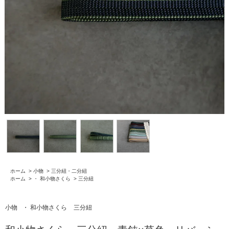
ホーム
>
小物
>
三分紐・二分紐
ホーム
>
・ 和小物さくら
>
三分紐
小物
・ 和小物さくら
三分紐