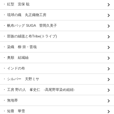
・ 紅型 宜保 聡
・ 琉球の織 丸正織物工房
・ 帆布バッグ SUGA 菅岡久美子
・ 部族の絨毯と布Tribe(トライブ)
・ 染織 柳 崇・晋哉
・ 奥順 結城紬
・ インドの布
・ シルバー 天野ミサ
・ 工房 野の人 峯史仁 -高尾野草染め組紐-
・ 無地帯
・ 短冊 華雪