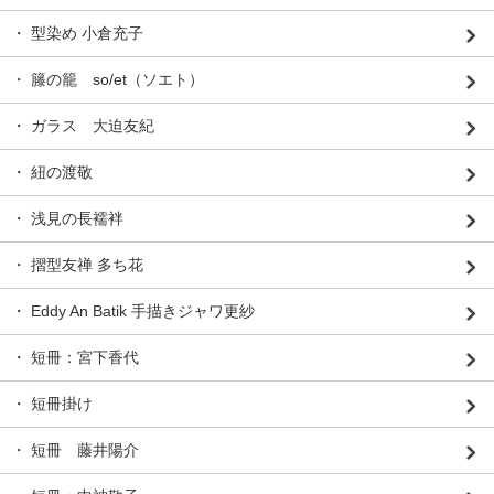
・ 型染め 小倉充子
・ 籐の籠 so/et（ソエト）
・ ガラス 大迫友紀
・ 紐の渡敬
・ 浅見の長襦袢
・ 摺型友禅 多ち花
・ Eddy An Batik 手描きジャワ更紗
・ 短冊：宮下香代
・ 短冊掛け
・ 短冊 藤井陽介