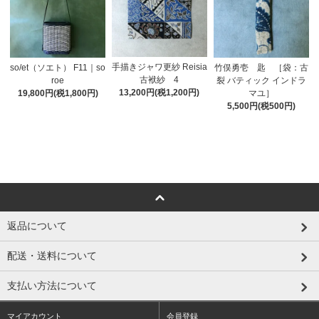
手描きジャワ更紗 Reisia
so/et（ソエト） F11｜so
竹俣勇壱 匙 ［袋：古
古袱紗 4
roe
裂 バティック インドラ
13,200円(税1,200円)
19,800円(税1,800円)
マユ］
5,500円(税500円)
返品について
配送・送料について
支払い方法について
マイアカウント
会員登録