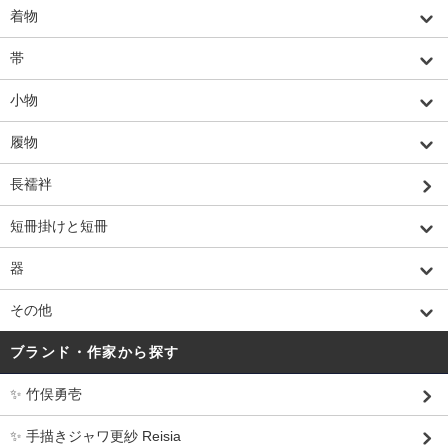
着物
帯
小物
履物
長襦袢
短冊掛けと短冊
器
その他
ブランド・作家から探す
✨ 竹俣勇壱
✨ 手描きジャワ更紗 Reisia