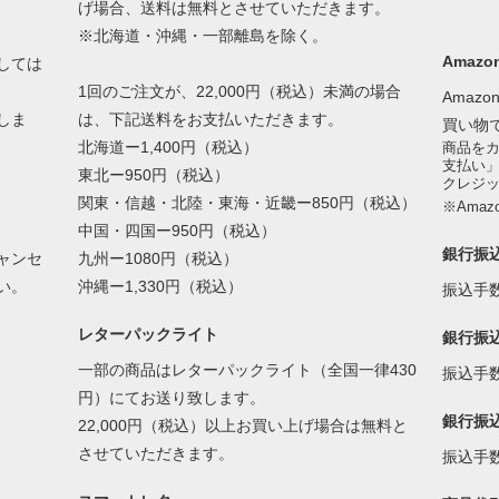
げ場合、送料は無料とさせていただきます。
※北海道・沖縄・一部離島を除く。
Amazon
しては
1回のご注文が、22,000円（税込）未満の場合
Amaz
しま
は、下記送料をお支払いただきます。
買い物
北海道ー1,400円（税込）
商品をカ
支払い
東北ー950円（税込）
クレジ
関東・信越・北陸・東海・近畿ー850円（税込）
※Amaz
中国・四国ー950円（税込）
銀行振込
ャンセ
九州ー1080円（税込）
い。
沖縄ー1,330円（税込）
振込手
レターパックライト
銀行振
一部の商品はレターパックライト（全国一律430
振込手
円）にてお送り致します。
銀行振
22,000円（税込）以上お買い上げ場合は無料と
させていただきます。
振込手