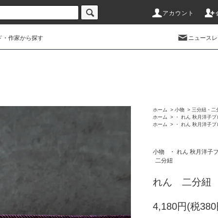
アカウント
ド・作家から探す
ニュースレ
ホーム
>
小物
>
三分紐・二
ホーム
>
・ れん 秋月洋子
ホーム
>
・ れん 秋月洋子
小物
・ れん 秋月洋子
二分紐
れん 二分紐
4,180円(税380