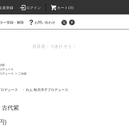
会員登録
ログイン
カート(0)
ター登録・解除
お問い合わせ
月日荘－つきひそう－
分紐
プロデュース
プロデュース
>
二分紐
プロデュース
・ れん 秋月洋子プロデュース
 古代紫
円)