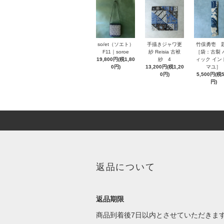
so/et（ソエト）
手描きジャワ更
竹俣勇壱
F11｜soroe
紗 Reisia 古袱
［袋：古裂 
19,800円(税1,80
紗 4
ィック イン
0円)
13,200円(税1,20
マユ］
0円)
5,500円(税
円)
返品について
返品期限
商品到着後7日以内とさせていただきま