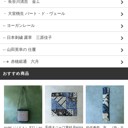
・ 長谷川清吉 金工
・ 大室桃生 パート・ド・ヴェール
-- ヨーガンレール
-- 日本刺繍 露草 三原佳子
-- 山田英幸の 仕覆
--🔹 赤穂緞通 六月
おすすめ商品
手描きジャワ更紗 Reisia
so/et（ソエト） F11｜so
竹俣勇壱 匙 ［袋：古