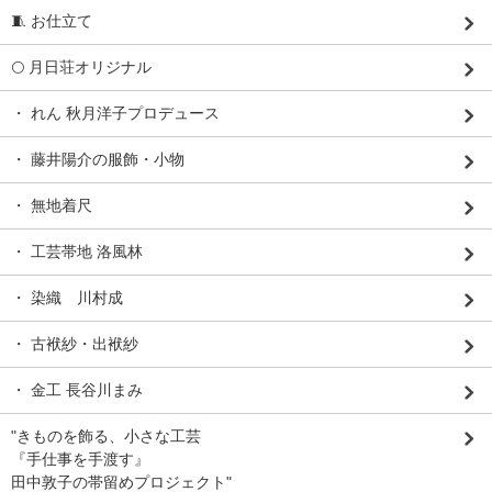
🧵 お仕立て
🌕 月日荘オリジナル
・ れん 秋月洋子プロデュース
・ 藤井陽介の服飾・小物
・ 無地着尺
・ 工芸帯地 洛風林
・ 染織 川村成
・ 古袱紗・出袱紗
・ 金工 長谷川まみ
"きものを飾る、小さな工芸
『手仕事を手渡す』
田中敦子の帯留めプロジェクト"