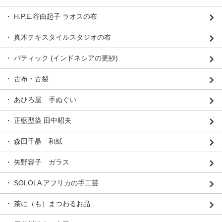
・ H.P.E.谷由起子 ラオスの布
・ 真木テキスタイルスタジオの布
・ バティック (インドネシアの更紗)
・ 古布・古裂
・ あひろ屋 手ぬぐい
・ 正藍型染 田中昭夫
・ 森田千晶 和紙
・ 矢野容子 ガラス
・ SOLOLA アフリカの手工芸
・ 茶に（も）まつわるお品