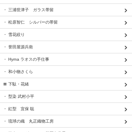
・ 三浦世津子 ガラス帯留
・ 松原智仁 シルバーの帯留
・ 雪花絞り
・ 誉田屋源兵衛
・ Hyma ラオスの手仕事
・ 和小物さくら
〓 下駄・花緒
・ 型染 武村小平
・ 紅型 宜保 聡
・ 琉球の織 丸正織物工房