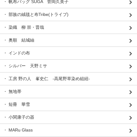
・ 帆布バッグ SUGA 菅岡久美子
・ 部族の絨毯と布Tribe(トライブ)
・ 染織 柳 崇・晋哉
・ 奥順 結城紬
・ インドの布
・ シルバー 天野ミサ
・ 工房 野の人 峯史仁 -高尾野草染め組紐-
・ 無地帯
・ 短冊 華雪
・ 小関康子の器
・ MARu Glass