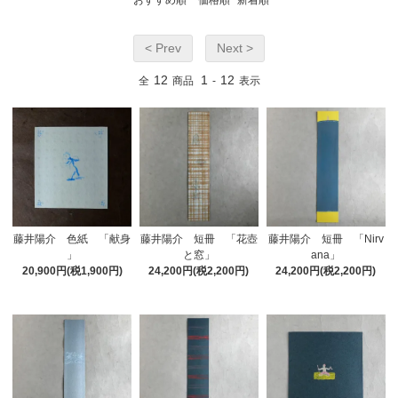
おすすめ順
価格順
新着順
< Prev
Next >
12
1
12
全
商品
-
表示
藤井陽介 色紙 「献身
藤井陽介 短冊 「花壺
藤井陽介 短冊 「Nirv
」
と窓」
ana」
20,900円(税1,900円)
24,200円(税2,200円)
24,200円(税2,200円)