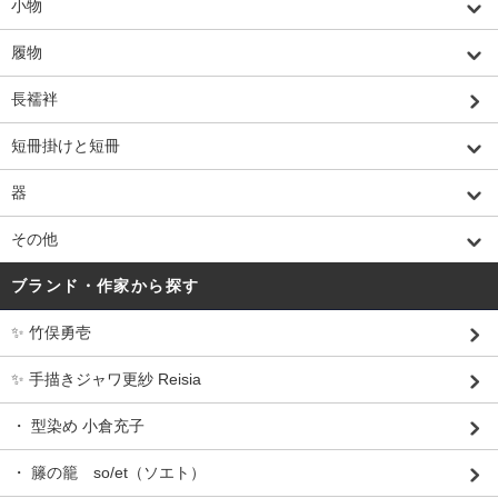
小物
履物
長襦袢
短冊掛けと短冊
器
その他
ブランド・作家から探す
✨ 竹俣勇壱
✨ 手描きジャワ更紗 Reisia
・ 型染め 小倉充子
・ 籐の籠 so/et（ソエト）