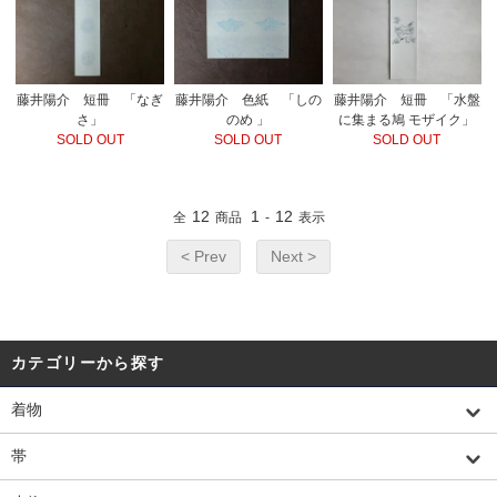
藤井陽介 短冊 「なぎ
藤井陽介 色紙 「しの
藤井陽介 短冊 「水盤
さ」
のめ 」
に集まる鳩 モザイク」
SOLD OUT
SOLD OUT
SOLD OUT
12
1
12
全
商品
-
表示
< Prev
Next >
カテゴリーから探す
着物
帯