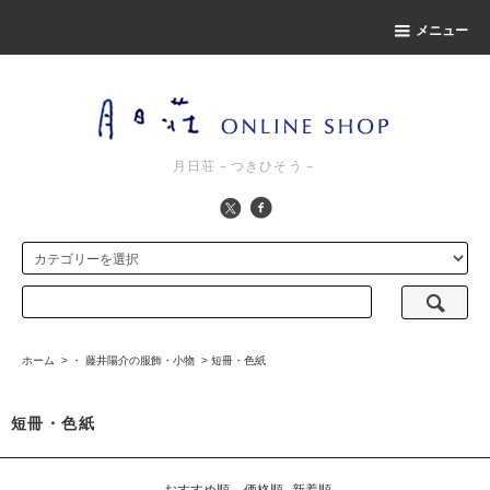
メニュー
月日荘－つきひそう－
ホーム
>
・ 藤井陽介の服飾・小物
>
短冊・色紙
短冊・色紙