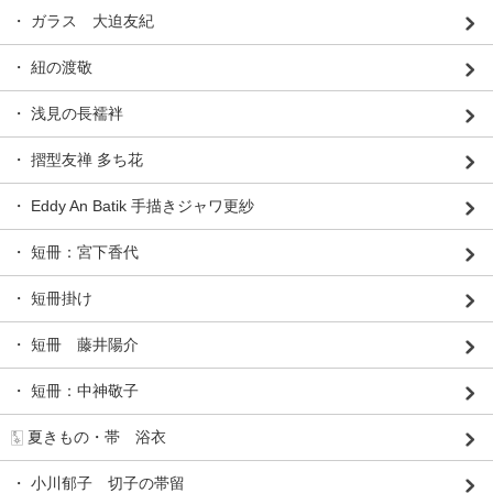
・ ガラス 大迫友紀
・ 紐の渡敬
・ 浅見の長襦袢
・ 摺型友禅 多ち花
・ Eddy An Batik 手描きジャワ更紗
・ 短冊：宮下香代
・ 短冊掛け
・ 短冊 藤井陽介
・ 短冊：中神敬子
🀧 夏きもの・帯 浴衣
・ 小川郁子 切子の帯留