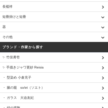
長襦袢
短冊掛けと短冊
器
その他
ブランド・作家から探す
✨ 竹俣勇壱
✨ 手描きジャワ更紗 Reisia
・ 型染め 小倉充子
・ 籐の籠 so/et（ソエト）
・ ガラス 大迫友紀
・ 紐の渡敬