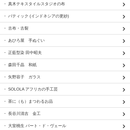
・ 真木テキスタイルスタジオの布
・ バティック (インドネシアの更紗)
・ 古布・古裂
・ あひろ屋 手ぬぐい
・ 正藍型染 田中昭夫
・ 森田千晶 和紙
・ 矢野容子 ガラス
・ SOLOLA アフリカの手工芸
・ 茶に（も）まつわるお品
・ 長谷川清吉 金工
・ 大室桃生 パート・ド・ヴェール