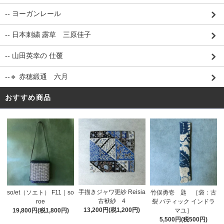
-- ヨーガンレール
-- 日本刺繍 露草 三原佳子
-- 山田英幸の 仕覆
--🔹 赤穂緞通 六月
おすすめ商品
手描きジャワ更紗 Reisia
so/et（ソエト） F11｜so
竹俣勇壱 匙 ［袋：古
古袱紗 4
roe
裂 バティック インドラ
13,200円(税1,200円)
19,800円(税1,800円)
マユ］
5,500円(税500円)