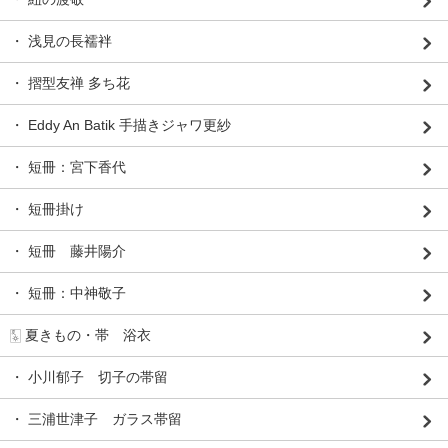
・ 浅見の長襦袢
・ 摺型友禅 多ち花
・ Eddy An Batik 手描きジャワ更紗
・ 短冊：宮下香代
・ 短冊掛け
・ 短冊 藤井陽介
・ 短冊：中神敬子
🀧 夏きもの・帯 浴衣
・ 小川郁子 切子の帯留
・ 三浦世津子 ガラス帯留