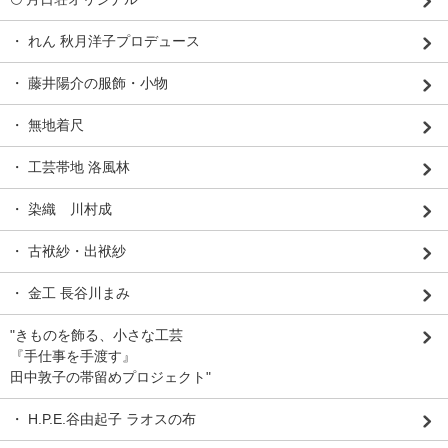
・ れん 秋月洋子プロデュース
・ 藤井陽介の服飾・小物
・ 無地着尺
・ 工芸帯地 洛風林
・ 染織 川村成
・ 古袱紗・出袱紗
・ 金工 長谷川まみ
"きものを飾る、小さな工芸
『手仕事を手渡す』
田中敦子の帯留めプロジェクト"
・ H.P.E.谷由起子 ラオスの布