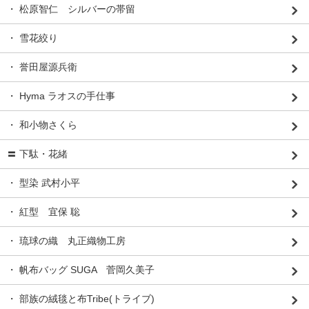
・ 松原智仁 シルバーの帯留
・ 雪花絞り
・ 誉田屋源兵衛
・ Hyma ラオスの手仕事
・ 和小物さくら
〓 下駄・花緒
・ 型染 武村小平
・ 紅型 宜保 聡
・ 琉球の織 丸正織物工房
・ 帆布バッグ SUGA 菅岡久美子
・ 部族の絨毯と布Tribe(トライブ)