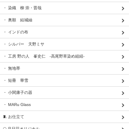
・ 染織 柳 崇・晋哉
・ 奥順 結城紬
・ インドの布
・ シルバー 天野ミサ
・ 工房 野の人 峯史仁 -高尾野草染め組紐-
・ 無地帯
・ 短冊 華雪
・ 小関康子の器
・ MARu Glass
🧵 お仕立て
🌕 月日荘オリジナル