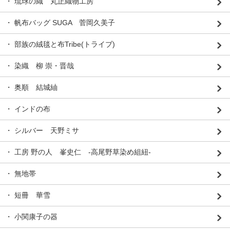
・ 琉球の織 丸正織物工房
・ 帆布バッグ SUGA 菅岡久美子
・ 部族の絨毯と布Tribe(トライブ)
・ 染織 柳 崇・晋哉
・ 奥順 結城紬
・ インドの布
・ シルバー 天野ミサ
・ 工房 野の人 峯史仁 -高尾野草染め組紐-
・ 無地帯
・ 短冊 華雪
・ 小関康子の器