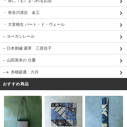
・ 茶に（も）まつわるお品
・ 長谷川清吉 金工
・ 大室桃生 パート・ド・ヴェール
-- ヨーガンレール
-- 日本刺繍 露草 三原佳子
-- 山田英幸の 仕覆
--🔹 赤穂緞通 六月
おすすめ商品