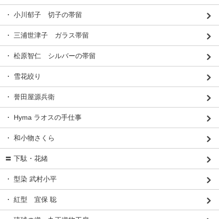
・ 小川郁子 切子の帯留
・ 三浦世津子 ガラス帯留
・ 松原智仁 シルバーの帯留
・ 雪花絞り
・ 誉田屋源兵衛
・ Hyma ラオスの手仕事
・ 和小物さくら
〓 下駄・花緒
・ 型染 武村小平
・ 紅型 宜保 聡