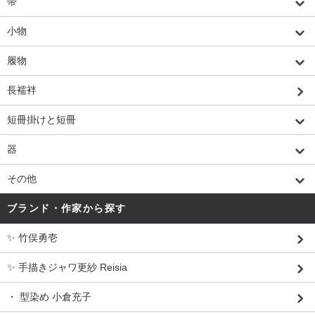
帯
小物
履物
長襦袢
短冊掛けと短冊
器
その他
ブランド・作家から探す
✨ 竹俣勇壱
✨ 手描きジャワ更紗 Reisia
・ 型染め 小倉充子