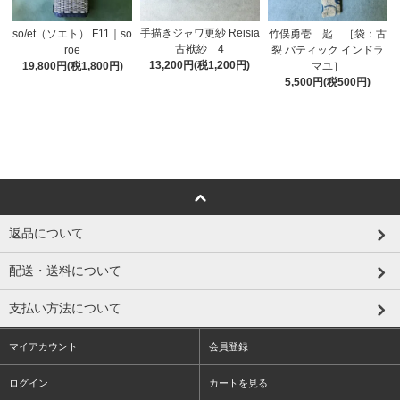
手描きジャワ更紗 Reisia
so/et（ソエト） F11｜so
竹俣勇壱 匙 ［袋：古
古袱紗 4
roe
裂 バティック インドラ
13,200円(税1,200円)
19,800円(税1,800円)
マユ］
5,500円(税500円)
返品について
配送・送料について
支払い方法について
マイアカウント
会員登録
ログイン
カートを見る