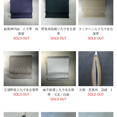
栃尾神代紬 八寸帯 鈍
野蚕糸段織り九寸名古屋
タッサーシルク九寸名古
青紫
帯
屋帯
SOLD OUT
SOLD OUT
SOLD OUT
立涌野蚕入九寸名古屋帯
綸子銀通し九寸名古屋
古裂 芭蕉布 花緒 1
SOLD OUT
帯 七宝／白銀
SOLD OUT
SOLD OUT