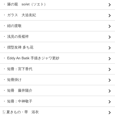
・ 籐の籠 so/et（ソエト）
・ ガラス 大迫友紀
・ 紐の渡敬
・ 浅見の長襦袢
・ 摺型友禅 多ち花
・ Eddy An Batik 手描きジャワ更紗
・ 短冊：宮下香代
・ 短冊掛け
・ 短冊 藤井陽介
・ 短冊：中神敬子
🀧 夏きもの・帯 浴衣