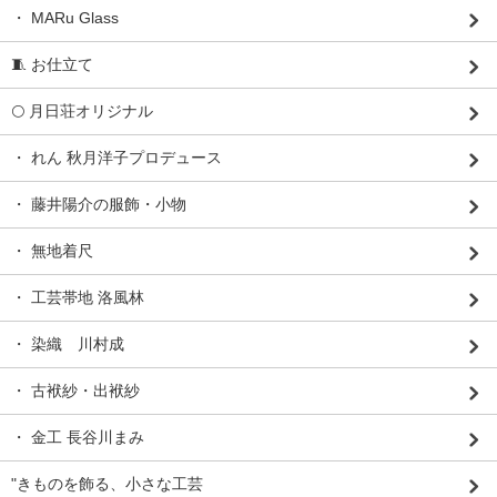
・ MARu Glass
🧵 お仕立て
🌕 月日荘オリジナル
・ れん 秋月洋子プロデュース
・ 藤井陽介の服飾・小物
・ 無地着尺
・ 工芸帯地 洛風林
・ 染織 川村成
・ 古袱紗・出袱紗
・ 金工 長谷川まみ
"きものを飾る、小さな工芸