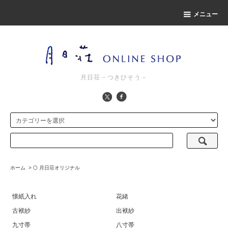
メニュー
月日荘－つきひそう－
ホーム
>
🌕 月日荘オリジナル
懐紙入れ
花緒
古袱紗
出袱紗
九寸帯
八寸帯