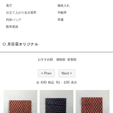
着尺
楊枝入れ
仕立て上がり名古屋帯
半幅帯
利休バッグ
草履
数寄屋袋
🌕 月日荘オリジナル
おすすめ順
価格順
新着順
< Prev
Next >
430
91
105
全
商品
-
表示