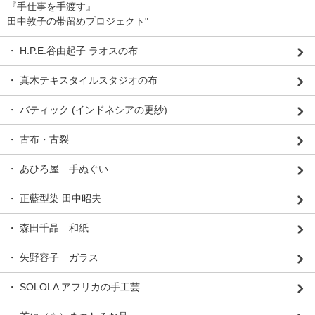
『手仕事を手渡す』
田中敦子の帯留めプロジェクト"
・ H.P.E.谷由起子 ラオスの布
・ 真木テキスタイルスタジオの布
・ バティック (インドネシアの更紗)
・ 古布・古裂
・ あひろ屋 手ぬぐい
・ 正藍型染 田中昭夫
・ 森田千晶 和紙
・ 矢野容子 ガラス
・ SOLOLA アフリカの手工芸