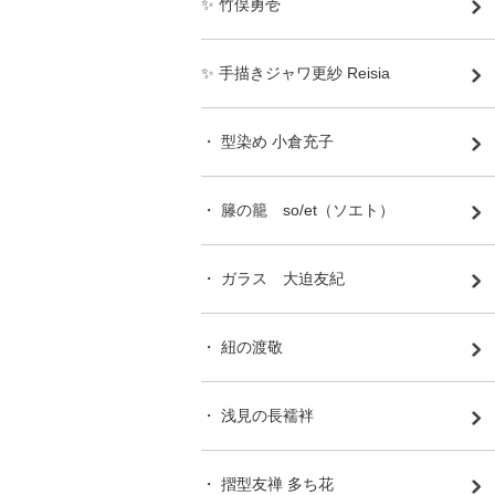
✨ 竹俣勇壱
✨ 手描きジャワ更紗 Reisia
・ 型染め 小倉充子
・ 籐の籠 so/et（ソエト）
・ ガラス 大迫友紀
・ 紐の渡敬
・ 浅見の長襦袢
・ 摺型友禅 多ち花