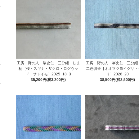
工房 野の人 峯史仁 三分紐 しま
工房 野の人 峯史仁 三分紐
柄［桜・スギナ・ザクロ・ログウッ
二色切替［オオマツヨイグサ・
ド・サトイモ］2025_18_3
リ］2026_20
35,200円(税3,200円)
38,500円(税3,500円)