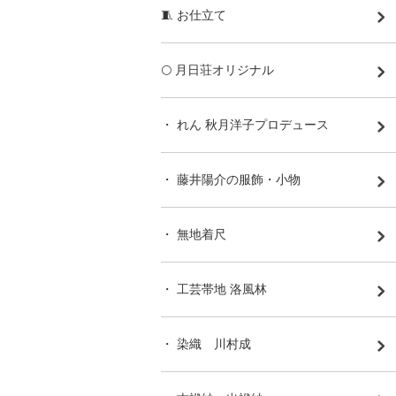
🧵 お仕立て
🌕 月日荘オリジナル
・ れん 秋月洋子プロデュース
・ 藤井陽介の服飾・小物
・ 無地着尺
・ 工芸帯地 洛風林
・ 染織 川村成