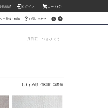
会員登録
ログイン
カート(0)
ター登録・解除
お問い合わせ
月日荘－つきひそう－
おすすめ順
価格順
新着順