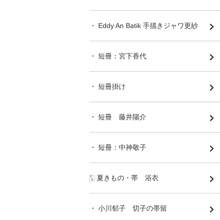
・ Eddy An Batik 手描きジャワ更紗
・ 短冊：宮下香代
・ 短冊掛け
・ 短冊 藤井陽介
・ 短冊：中神敬子
🀧 夏きもの・帯 浴衣
・ 小川郁子 切子の帯留