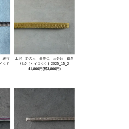
 綾竹
工房 野の人 峯史仁 三分紐 鎌倉
イタド
杉綾［ヒイロタケ］2025_15_2
41,800円(税3,800円)