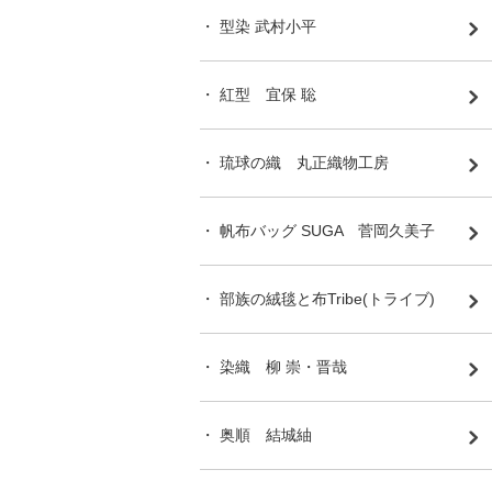
・ 型染 武村小平
・ 紅型 宜保 聡
・ 琉球の織 丸正織物工房
・ 帆布バッグ SUGA 菅岡久美子
・ 部族の絨毯と布Tribe(トライブ)
・ 染織 柳 崇・晋哉
・ 奥順 結城紬