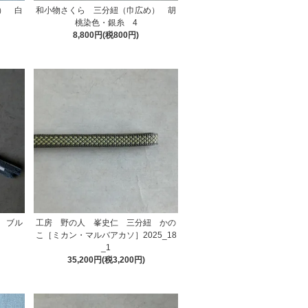
） 白
和小物さくら 三分紐（巾広め） 胡
桃染色・銀糸 4
8,800円(税800円)
 ブル
工房 野の人 峯史仁 三分紐 かの
こ［ミカン・マルバアカソ］2025_18
_1
35,200円(税3,200円)