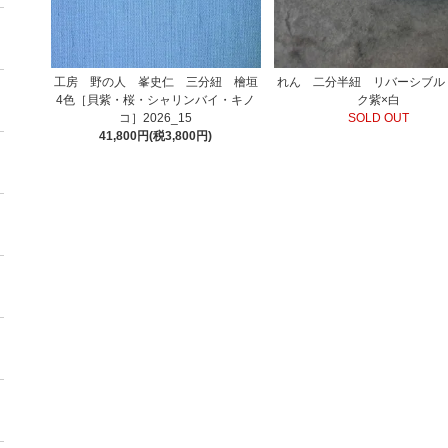
工房 野の人 峯史仁 三分紐 檜垣
れん 二分半紐 リバーシブル
4色［貝紫・桜・シャリンバイ・キノ
ク紫×白
コ］2026_15
SOLD OUT
41,800円(税3,800円)