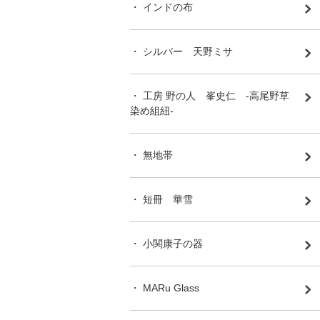
・ インドの布
・ シルバー 天野ミサ
・ 工房 野の人 峯史仁 -高尾野草
染め組紐-
・ 無地帯
・ 短冊 華雪
・ 小関康子の器
・ MARu Glass