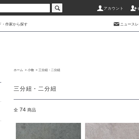
アカウント
ド・作家から探す
ニュースレ
ホーム
>
小物
>
三分紐・二分紐
三分紐・二分紐
74
全
商品