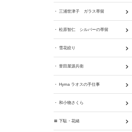
・ 三浦世津子 ガラス帯留
・ 松原智仁 シルバーの帯留
・ 雪花絞り
・ 誉田屋源兵衛
・ Hyma ラオスの手仕事
・ 和小物さくら
〓 下駄・花緒