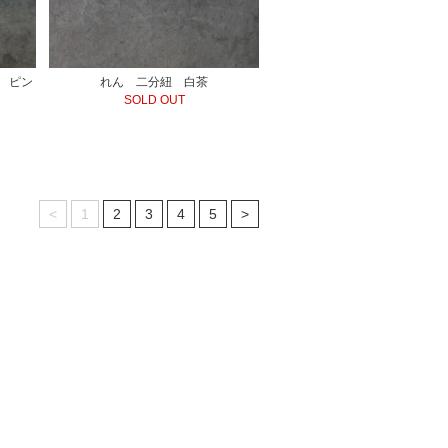
 ピン
れん 二分紐 白茶
SOLD OUT
<
1
2
3
4
5
>